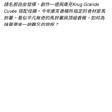
請名廚自由發揮，創作一道與庫克Krug Grande
Cuvée 搭配佳餚。今年庫克香檳所指定的食材是馬
鈴薯。看似平凡無奇的馬鈴薯與頂級香檳，如何為
味蕾帶來一趟難忘的旅程？