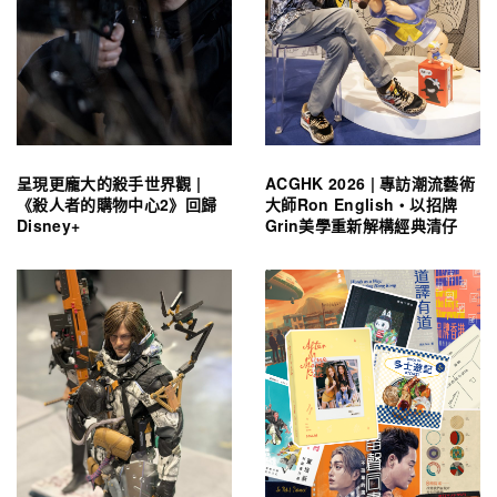
呈現更龐大的殺手世界觀 |
ACGHK 2026 | 專訪潮流藝術
《殺人者的購物中心2》回歸
大師Ron English・以招牌
Disney+
Grin美學重新解構經典清仔