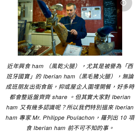
近年興食 ham （風乾火腿），尤其是被譽為「西
班牙國寶」的 Iberian ham（黑毛豬火腿），無論
成班朋友出街食飯，抑或屋企人圍埋開餐，好多時
都會整返盤齊齊 share 。但其實大家對 Iberian
ham 又有幾多認識呢？所以我們特別搵來 Iberian
ham 專家 Mr. Philippe Poulachon，羅列出 10 項
食 Iberian ham 前不可不知的事。