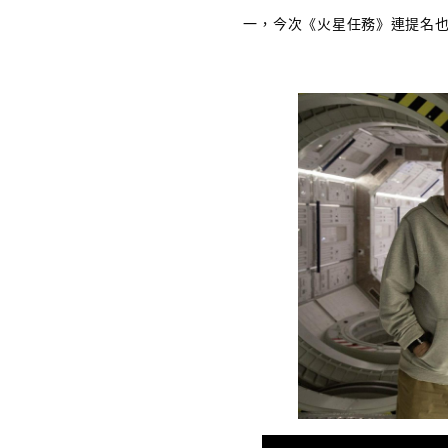
一，今次《火
星任務
》連提名也沒