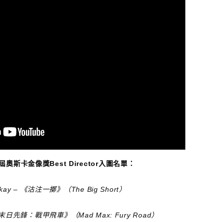
8屆奧斯卡金像獎Best Director入圍名單：
kay – 《沽注一擲》（The Big Short）
 – 《末日先鋒：戰甲飛車》（Mad Max: Fury Road）