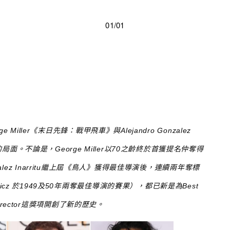
01/01
e Miller《末日先鋒：戰甲飛車》與Alejandro Gonzalez
的局面。不論是，George Miller以70之齡終於首獲提名仲奪得
nzalez Inarritu繼上屆《鳥人》獲得最佳導演後，連續兩年奪標
kiewicz 於1949及50年兩奪最佳導演的賽果），都已新是為Best
irector這獎項開創了新的歷史。