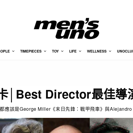
EOPLE
TIMEPIECES
TOY
LIFE
WELLNESS
UNOCLU
卡│Best Director最
該是George Miller《末日先鋒：戰甲飛車》與Alejandro Go