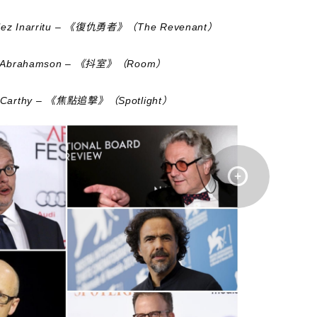
zalez Inarritu – 《復仇勇者》（The Revenant）
y Abrahamson – 《抖室》（Room）
cCarthy – 《焦點追撃》（Spotlight）