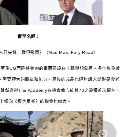
實至名歸：
 – 《末日先鋒：戰甲飛車》（Mad Max: Fury Road）
著重CG而是將美麗的畫面建設在工藝與想象裡。多年後重啟
故事，需要極大的膽量和能力，最後的成品也絕無讓人覺得是食老
然覺得The Academy有機會偏心於其70之齡獲首次提名，
上傾向《復仇勇者》的機會也較大。