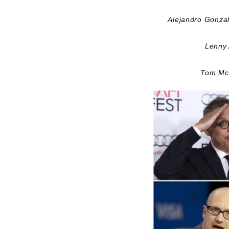
Alejandro Gon
Lenn
Tom M