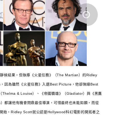
結果，但執導《火星任務》（The Martian）的Ridley
開局，因為雖然《火
星任務
》入選Best Picture，他卻無緣Best
Thelma & Louise）、《帝國驕雄》（Gladiator）與《黑鷹
k Down）都讓他有機會問鼎最佳導演，可惜最終也未能如願。而從
開始，Ridley Scott就公認是Hollywood科幻電影的開拓者之