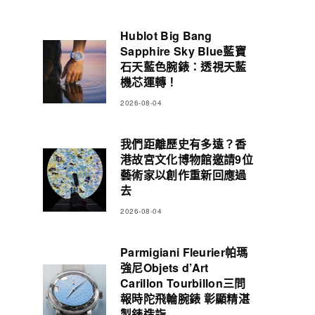
Hublot Big Bang
Sapphire Sky Blue藍寶
石天藍色腕錶：透視天藍
機芯運轉！
2026-08-04
我們距離歷史有多遠？香
港故宮文化博物館邀請9位
藝術家以創作重新回應過
去
2026-08-04
Parmigiani Fleurier帕瑪
強尼Objets d’Art
Carillon Tourbillon三問
報時陀飛輪腕錶 彰顯精湛
製錶造詣