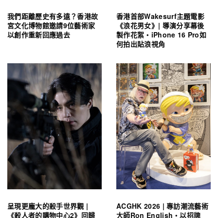
我們距離歷史有多遠？香港故
香港首部Wakesurf主題電影
宮文化博物館邀請9位藝術家
《浪花男女》| 導演分享幕後
以創作重新回應過去
製作花絮・iPhone 16 Pro如
何拍出貼浪視角
呈現更龐大的殺手世界觀 |
ACGHK 2026 | 專訪潮流藝術
《殺人者的購物中心2》回歸
大師Ron English・以招牌