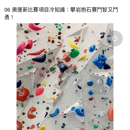
06 奧運新比賽項目冷知識：攀岩抱石賽鬥智又鬥
勇！