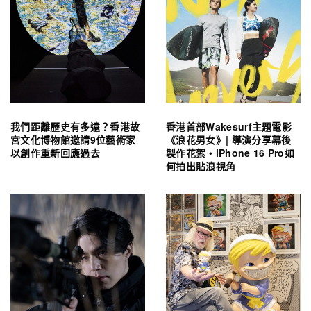
我們距離歷史有多遠？香港故
香港首部Wakesurf主題電影
宮文化博物館邀請9位藝術家
《浪花男女》| 導演分享幕後
以創作重新回應過去
製作花絮・iPhone 16 Pro如
何拍出貼浪視角