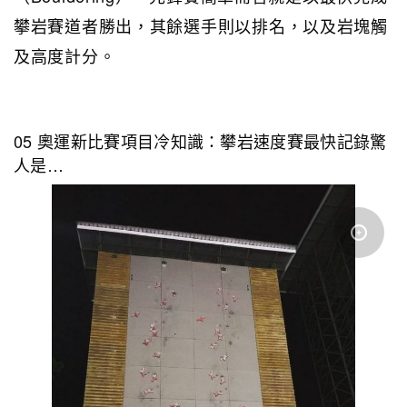
攀岩賽道者勝出，其餘選手則以排名，以及岩塊觸
及高度計分。
05 奧運新比賽項目冷知識：攀岩速度賽最快記錄驚
人是…