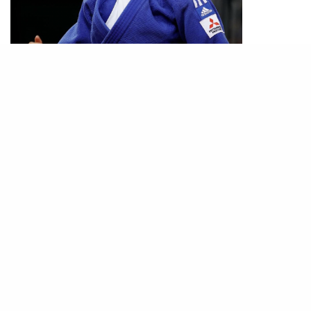
PHOTO /IG@
dariabilodid7