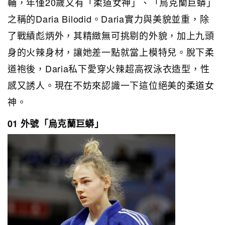
輔，年僅20歲又有「柔道女神」、「烏克蘭巨蟒」
之稱的Daria Bilodid。Daria實力與美貌並重，除
了戰績彪炳外，其精緻無可挑剔的外貌，加上九頭
身的火辣身材，讓她差一點就當上模特兒。脫下柔
道袍後，Daria私下愛穿火辣超高衩泳衣造型，性
感又誘人。現在不妨來認識一下這位絕美的柔道女
神。
01 外號「烏克蘭巨蟒」