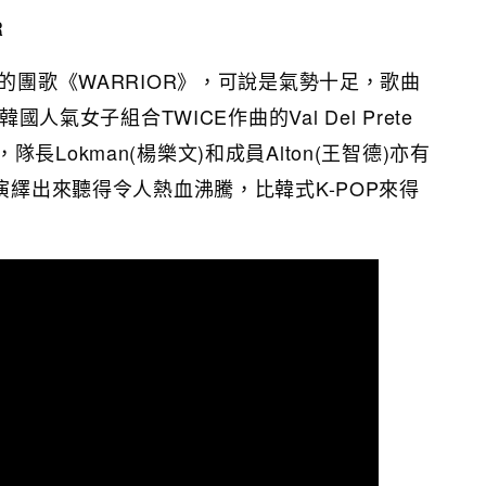
R
出的團歌《WARRIOR》，可說是氣勢十足，歌曲
韓國人氣女子組合TWICE作曲的Val Del Prete
長Lokman(楊樂文)和成員Alton(王智德)亦有
歌演繹出來聽得令人熱血沸騰，比韓式K-POP來得