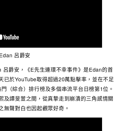
dan 呂爵安
an 呂爵安，《E先生連環不幸事件》是Edan的首
已於YouTube取得超過20萬點擊率，並在不足
be熱門（綜合）排行榜及多個串流平台日榜第1位。
熙及譚旻萱之間，從真摯走到崩潰的三角感情關
之無聲對白也因起觀眾好奇。