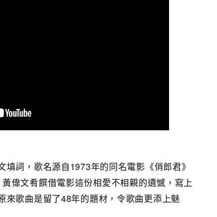
文填詞，歌名源自1973年的同名電影《俏郎君》
ere），黃偉文肴饌借電影這份相愛不相親的遺憾，寫上
原來歌曲是留了48年的題材，令歌曲更添上魅