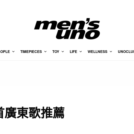
EOPLE
TIMEPIECES
TOY
LIFE
WELLNESS
UNOCLU
0首廣東歌推薦