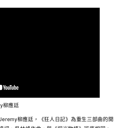
my柳應廷
員Jeremy柳應廷，《狂人日記》為重生三部曲的開