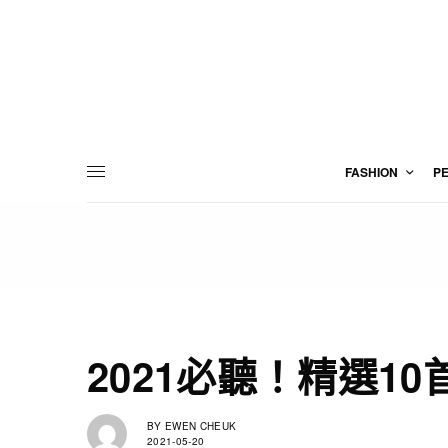
FASHION
P
2021必聽！精選1
BY
EWEN CHEUK
2021-05-20