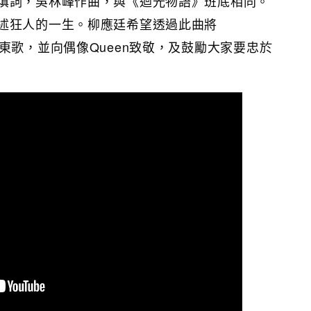
填詞，吳林峰作曲，與《迴光物語》班底相同。
述狂人的一生。柳應廷希望透過此曲將
ck帶入廣東歌，並向偶像Queen致敬，及鼓勵大家要忠於