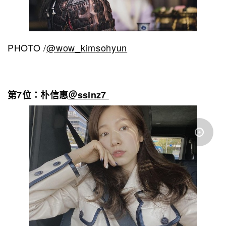
PHOTO /
@wow_kimsohyun
第7位：朴信惠
＠ssinz7