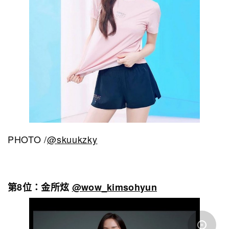
PHOTO /
@skuukzky
第8位：金所炫
@wow_kimsohyun