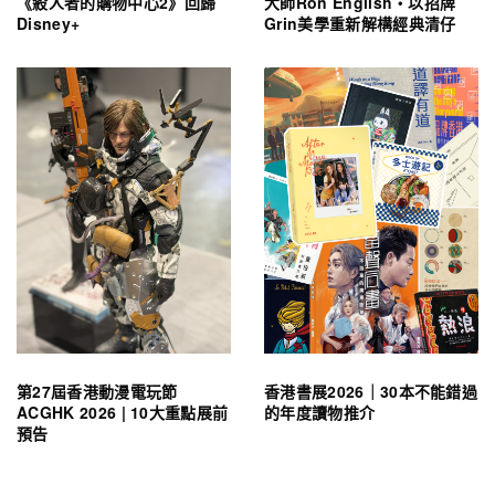
《殺人者的購物中心2》回歸
大師Ron English・以招牌
Disney+
Grin美學重新解構經典清仔
第27屆香港動漫電玩節
香港書展2026｜30本不能錯過
ACGHK 2026 | 10大重點展前
的年度讀物推介
預告