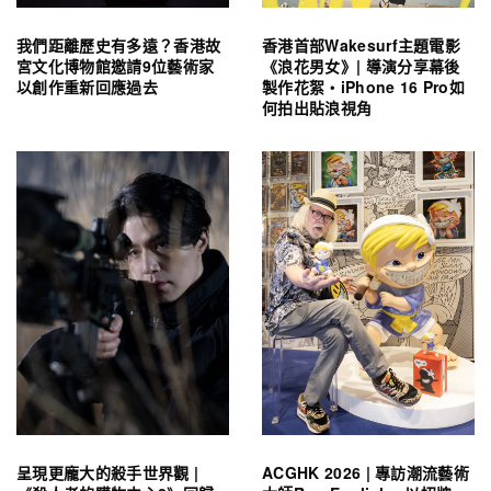
我們距離歷史有多遠？香港故
香港首部Wakesurf主題電影
宮文化博物館邀請9位藝術家
《浪花男女》| 導演分享幕後
以創作重新回應過去
製作花絮・iPhone 16 Pro如
何拍出貼浪視角
呈現更龐大的殺手世界觀 |
ACGHK 2026 | 專訪潮流藝術