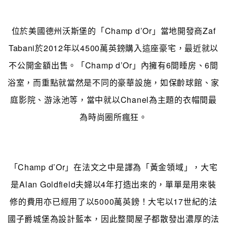
位於美國德州沃斯堡的「Champ d’Or」當地開發商Zaf
Tabani於2012年以4500萬英鎊購入這座豪宅，最近就以
不公開金額出售。「Champ d’Or」內擁有6間睡房、6間
浴室，而重點就當然是不同的豪華設施，如保齡球館、家
庭影院、游泳池等，當中就以Chanel為主題的衣帽間最
為時尚圈所瘋狂。
「Champ d’Or」在法文之中是譯為「黃金領域」，大宅
是Alan Goldfield夫婦以4年打造出來的，單單是用來裝
修的費用亦已經用了
以5000萬英鎊！大宅以
17世紀的法
國子爵城堡為設計藍本，因此整間屋子都散發出濃厚的法