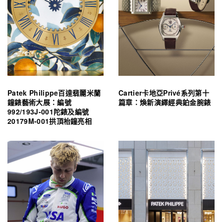
Patek Philippe百達翡麗米蘭
Cartier卡地亞Privé系列第十
鐘錶藝術大展：編號
篇章：煥新演繹經典鉑金腕錶
992/193J-001陀錶及編號
20179M-001拱頂枱鐘亮相