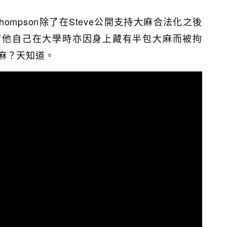
 Thompson除了在Steve公開支持大麻合法化之後
其實他自己在大學時亦因身上藏有半包大麻而被拘
麻？天知道。