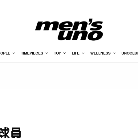
EOPLE
TIMEPIECES
TOY
LIFE
WELLNESS
UNOCLU
球員