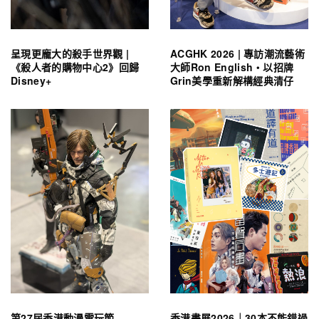
呈現更龐大的殺手世界觀 |
ACGHK 2026 | 專訪潮流藝術
《殺人者的購物中心2》回歸
大師Ron English・以招牌
Disney+
Grin美學重新解構經典清仔
第27屆香港動漫電玩節
香港書展2026｜30本不能錯過