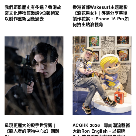
我們距離歷史有多遠？香港故
香港首部Wakesurf主題電影
宮文化博物館邀請9位藝術家
《浪花男女》| 導演分享幕後
以創作重新回應過去
製作花絮・iPhone 16 Pro如
何拍出貼浪視角
呈現更龐大的殺手世界觀 |
ACGHK 2026 | 專訪潮流藝術
《殺人者的購物中心2》回歸
大師Ron English・以招牌