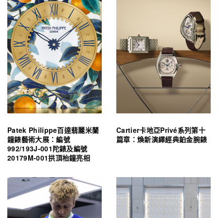
Patek Philippe百達翡麗米蘭
Cartier卡地亞Privé系列第十
鐘錶藝術大展：編號
篇章：煥新演繹經典鉑金腕錶
992/193J-001陀錶及編號
20179M-001拱頂枱鐘亮相