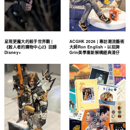
呈現更龐大的殺手世界觀 |
ACGHK 2026 | 專訪潮流藝術
《殺人者的購物中心2》回歸
大師Ron English・以招牌
Disney+
Grin美學重新解構經典清仔