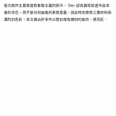
是次創作主要表達對象徵主義的排斥，
Dan
認為藝術就是作品本
身的存在，而不是任何抽象的表現意義，因此特別使用工業材料與
濃烈的色彩。本次展出許多件以霓虹燈為媒材的創作，將亮紅、
黃、藍、綠等等很常見的燈管色彩，特別安置在展場許多角落空
間，利用硬體的比例交織出非常有趣的光影。Dan 表示自己對於結
構主義非常感興趣，尤其是俄國藝術家 Vladimir Tatlin 強調媒材與
空間的真實主張，對他影響深遠。在一系列《monument for V.
Tatlin》，不同長度的燈管被組成了紀念碑般的造型，不僅詮釋了
建築建構，還帶有一絲嘲諷的幽默，因為這些燈管有非常實用性的
存在，一開一關，如此的簡單明瞭，光源的臨時性也呼應
了
Tatlin
不實際的烏托邦主張。