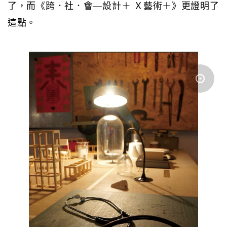
了，而《跨．社．會—設計＋ Ｘ藝術＋》更證明了
這點。