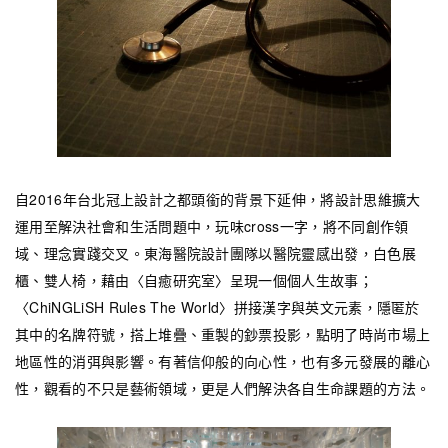
自2016年台北冠上設計之都頭銜的背景下延伸，將設計思維擴大
運用至解決社會和生活問題中，玩味cross一字，將不同創作領
域、理念實踐交叉。東海醫院設計團隊以醫院靈感出發，白色展
櫃、雙人椅，藉由〈自癒研究室〉呈現一個個人生故事；
〈ChiNGLiSH Rules The World〉拼接漢字與英文元素，隱匿於
其中的名牌符號，搭上堆疊、重製的鈔票投影，點明了時尚市場上
地區性的消弭與影響。有著信仰般的向心性，也有多元發展的離心
性，觀看的不只是藝術領域，更是人們解決各自生命課題的方法。