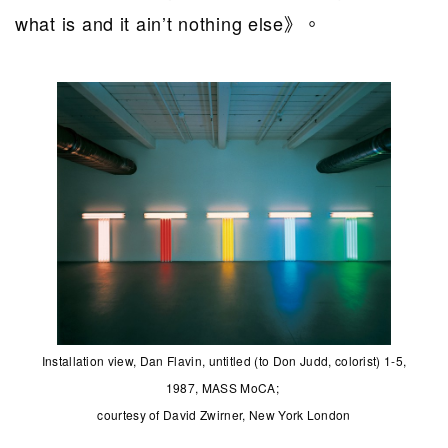
what is and it ain’t nothing else》。
Installation view, Dan Flavin,
untitled (to Don Judd, colorist) 1-5,
1987,
MASS MoCA;
courtesy of David Zwirner, New York London