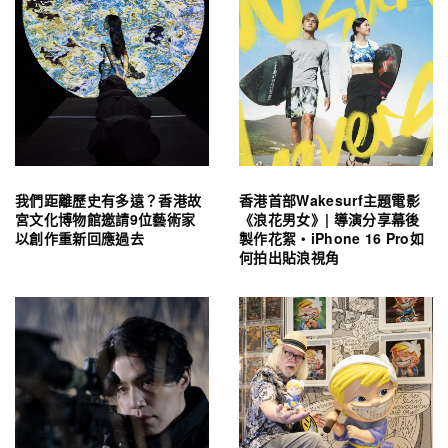
我們距離歷史有多遠？香港故
香港首部Wakesurf主題電影
宮文化博物館邀請9位藝術家
《浪花男女》| 導演分享幕後
以創作重新回應過去
製作花絮・iPhone 16 Pro如
何拍出貼浪視角