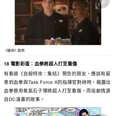
《蟻俠》劇照
18 電影彩蛋：血拳將超人打至重傷
有看過《自殺特攻：集結》預告的朋友，應該有留
意到血拳與Task Force X的指揮官對峙時，揭露出
血拳曾用氪氣石子彈將超人打至重傷，而這劇情源
自DC漫畫的故事。