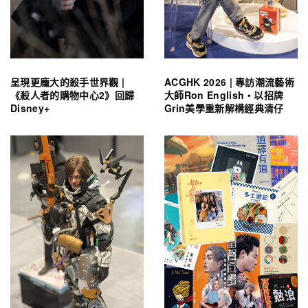
呈現更龐大的殺手世界觀 |
ACGHK 2026 | 專訪潮流藝術
《殺人者的購物中心2》回歸
大師Ron English・以招牌
Disney+
Grin美學重新解構經典清仔