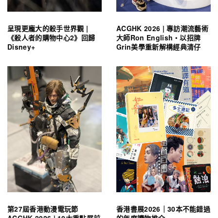
呈現更龐大的殺手世界觀 |
ACGHK 2026 | 專訪潮流藝術
《殺人者的購物中心2》回歸
大師Ron English・以招牌
Disney+
Grin美學重新解構經典清仔
第27屆香港動漫電玩節
香港書展2026｜30本不能錯過