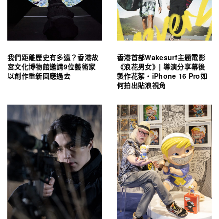
我們距離歷史有多遠？香港故
香港首部Wakesurf主題電影
宮文化博物館邀請9位藝術家
《浪花男女》| 導演分享幕後
以創作重新回應過去
製作花絮・iPhone 16 Pro如
何拍出貼浪視角