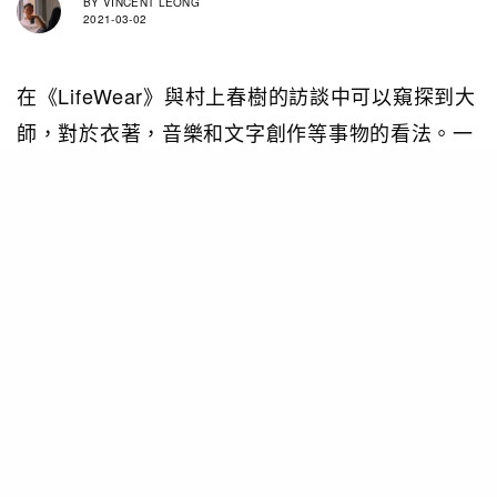
BY
VINCENT LEONG
2021-03-02
在《LifeWear》與村上春樹的訪談中可以窺探到大
師，對於衣著，音樂和文字創作等事物的看法。一
系列的訪談和對答，最後促成了UNIQLO UT聯乘
村上春樹的聯乘企劃。