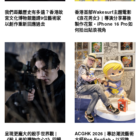
我們距離歷史有多遠？香港故
香港首部Wakesurf主題電影
宮文化博物館邀請9位藝術家
《浪花男女》| 導演分享幕後
以創作重新回應過去
製作花絮・iPhone 16 Pro如
何拍出貼浪視角
呈現更龐大的殺手世界觀 |
ACGHK 2026 | 專訪潮流藝術
《殺人者的購物中心2》回歸
大師Ron English・以招牌