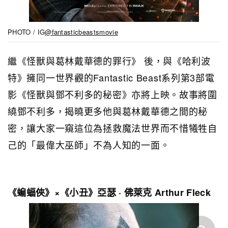
PHOTO / IG
@fantasticbeastsmovie
繼《怪獸與葛林戴華德的罪行》 後，與《哈利波
特》擁同一世界觀的Fantastic Beast系列第3部電
影《怪獸與鄧不利多的秘密》亦將上映。故事將圍
繞鄧不利多，揭曉更多他與葛林戴華德之間的秘
密，讓大家一窺這位為拯救魔法世界而不惜犧牲自
己的「最偉大巫師」不為人知的一面。
《蝙蝠俠》×《小丑》亞瑟 · 佛萊克 Arthur Fleck