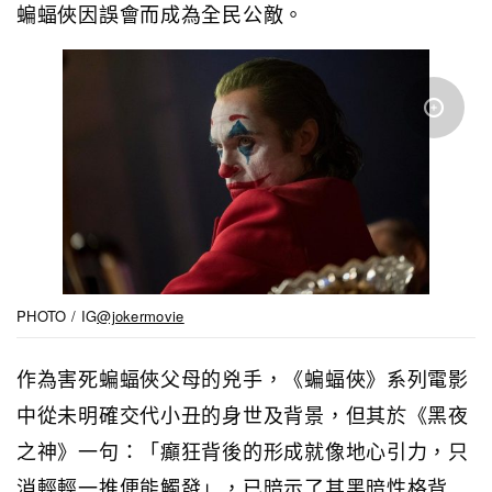
蝙蝠俠因誤會而成為全民公敵。
PHOTO / IG
@jokermovie
作為害死蝙蝠俠父母的兇手，《蝙蝠俠》系列電影
中從未明確交代小丑的身世及背景，但其於《黑夜
之神》一句：「癲狂背後的形成就像地心引力，只
消輕輕一推便能觸發」，已暗示了其黑暗性格背