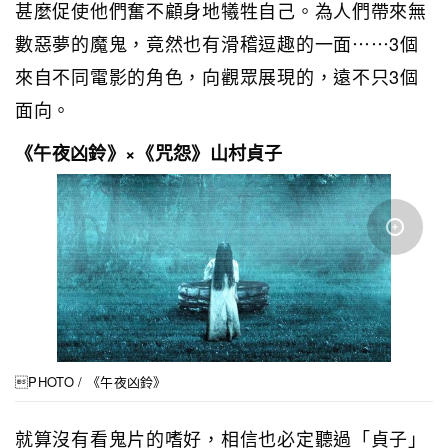
甚麼促使他們奮不顧身地犧牲自己。為人們帶來無
數惡夢的魔鬼，竟然也有滑稽逗趣的一面⋯⋯3個
來自不同電影的角色，向觀眾展現的，遠不只3個
面向。
《午夜凶鈴》×《咒怨》山村貞子
PHOTO / 《午夜凶鈴》
就算沒有看鬼片的嗜好，相信也必定聽過「貞子」