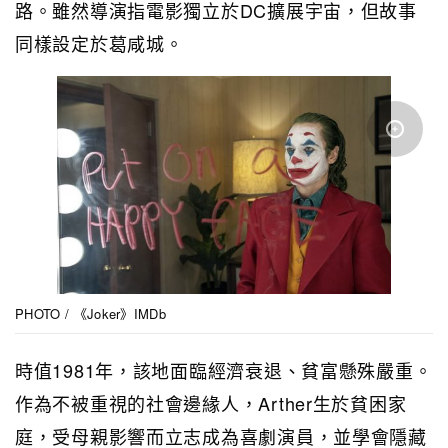
路。雖然導演指電影獨立於DC擴展宇宙，但故事
同樣設定於葛咸城。
PHOTO / 《Joker》IMDb
時值1981年，該地面臨經濟衰退、貧富懸殊嚴重。
作為不被重視的社會邊緣人，Arther生於貧困家
庭，受母親影響而立志成為喜劇演員，並學會隱藏