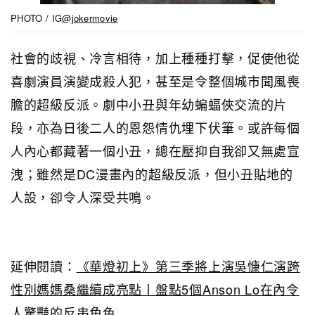
PHOTO / IG
@jokermovie
社會的歧視、冷言相待，加上種種打擊，促使他從
喜劇演員演變成殺人犯，甚至是令整個城市聞風喪
膽的超級反派。劇中小丑與年幼蝙蝠俠交流的片
段，亦為日後二人的恩怨情仇埋下伏筆。或許每個
人內心都藏著一個小丑，總在壓抑自我卻又無處宣
洩；雖然是DC漫畫內的超級反派，但小丑貼地的
人設，卻令人深受共鳴。
延伸閱讀：
《華燈初上》第三季將上演吳慷仁演跨
性別媽媽桑繼續成亮點丨盤點5個Anson Lo在內令
人驚豔的反串角色