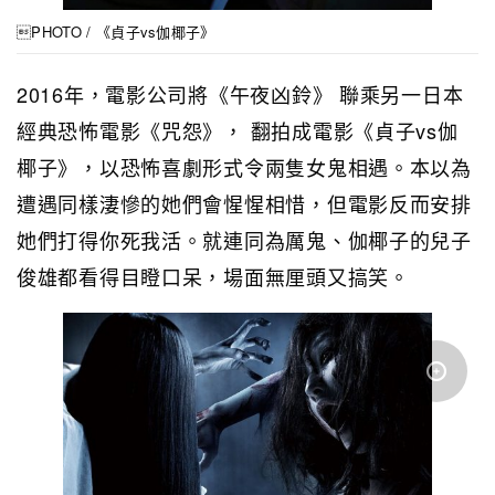
PHOTO / 《貞子vs伽椰子》
2016年，電影公司將《午夜凶鈴》 聯乘另一日本
經典恐怖電影《咒怨》， 翻拍成電影《貞子vs伽
椰子》，以恐怖喜劇形式令兩隻女鬼相遇。本以為
遭遇同樣淒慘的她們會惺惺相惜，但電影反而安排
她們打得你死我活。就連同為厲鬼、伽椰子的兒子
俊雄都看得目瞪口呆，場面無厘頭又搞笑。