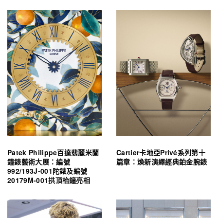
Patek Philippe百達翡麗米蘭
Cartier卡地亞Privé系列第十
鐘錶藝術大展：編號
篇章：煥新演繹經典鉑金腕錶
992/193J-001陀錶及編號
20179M-001拱頂枱鐘亮相