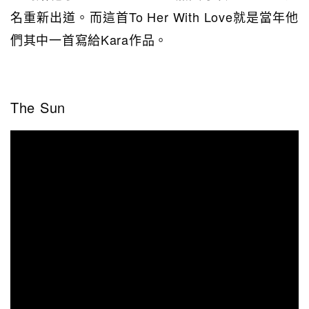
名重新出道。而這首To Her With Love就是當年他
們其中一首寫給Kara作品。
The Sun