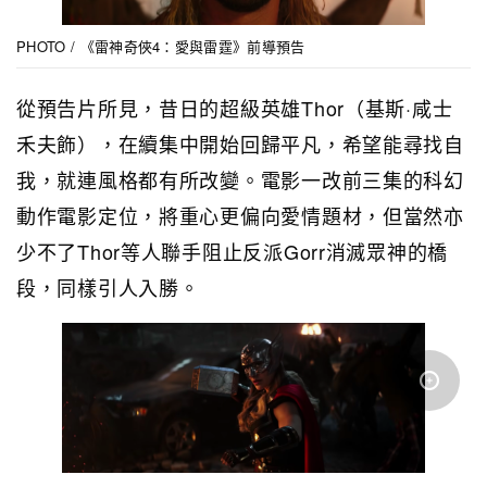
PHOTO / 《雷神奇俠4：愛與雷霆》前導預告
從預告片所見，昔日的超級英雄Thor（基斯·咸士
禾夫飾），在續集中開始回歸平凡，希望能尋找自
我，就連風格都有所改變。電影一改前三集的科幻
動作電影定位，將重心更偏向愛情題材，但當然亦
少不了Thor等人聯手阻止反派Gorr消滅眾神的橋
段，同樣引人入勝。