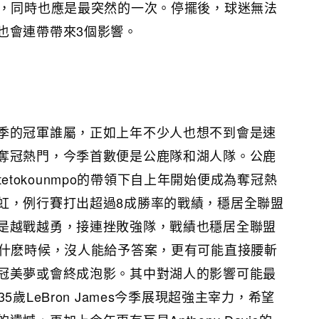
擺，同時也應是最突然的一次。停擺後，球迷無法
也會連帶帶來3個影響。
季的冠軍誰屬，正如上年不少人也想不到會是速
奪冠熱門，今季首數便是公鹿隊和湖人隊。公鹿
Antetokounmpo的帶領下自上年開始便成為奪冠熱
虹，例行賽打出超過8成勝率的戰績，穩居全聯盟
是越戰越勇，接連挫敗強隊，戰績也穩居全聯盟
到什麽時候，沒人能給予答案，更有可能直接腰斬
冠美夢或會終成泡影。其中對湖人的影響可能最
5歲LeBron James今季展現超強主宰力，希望