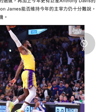
憾，再加上今年更有巨星Anthony Davis的
ron James能否維持今年的主宰力仍十分難說，
機。