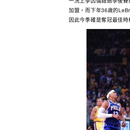
一洗上季因傷錯過季後賽的遺
加盟，而下年36歲的LeB
因此今季確是奪冠最佳時