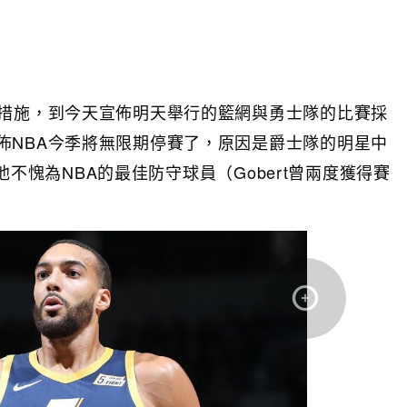
的措施，到今天宣佈明天舉行的籃網與勇士隊的比賽採
佈NBA今季將無限期停賽了，原因是爵士隊的明星中
言他不愧為NBA的最佳防守球員（Gobert曾兩度獲得賽