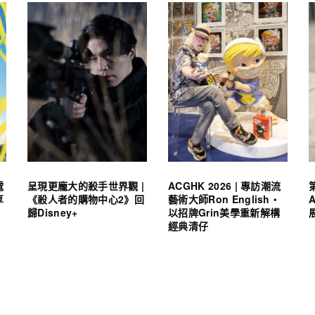
電
呈現更龐大的殺手世界觀 |
ACGHK 2026 | 專訪潮流
享
《殺人者的購物中心2》回
藝術大師Ron English・
歸Disney+
以招牌Grin美學重新解構
經典清仔