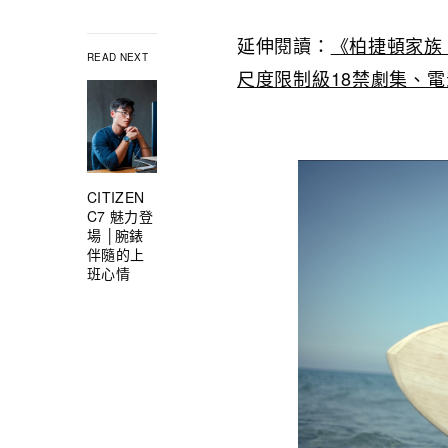
延伸閱讀：
《柏捷頓家族：
READ NEXT
尺度限制級18禁劇集、
CITIZEN
C7 魅力登
場 │腕錶
伴隨的上
班心情