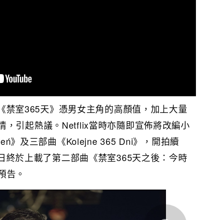
《禁室365天》憑男女主角的高顏值，加上大量
，引起熱議。Netflix當時亦隨即宣佈將改編小
eń》及三部曲《Kolejne 365 Dni》，開拍續
ix近日終於上載了第二部曲
《禁室365天之後：今時
預告。