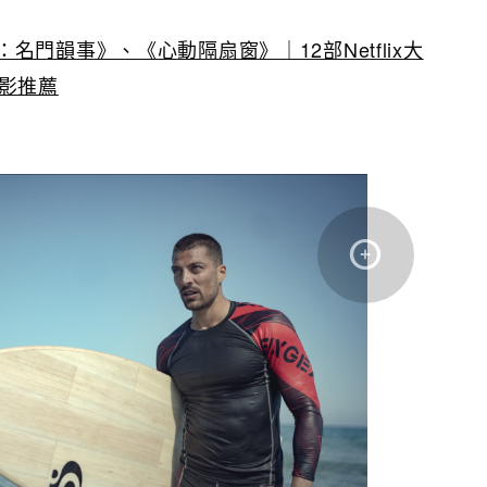
名門韻事》、《心動隔扇窗》｜12部Netflix大
電影推薦