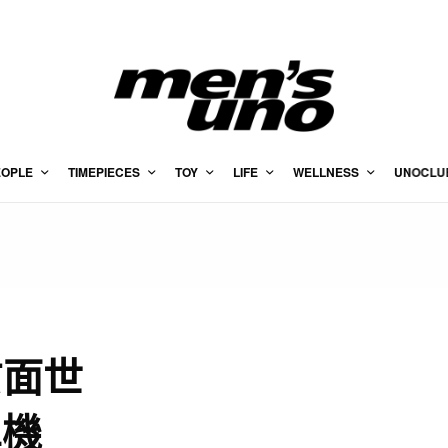
EOPLE
TIMEPIECES
TOY
LIFE
WELLNESS
UNOCLU
於面世
單機