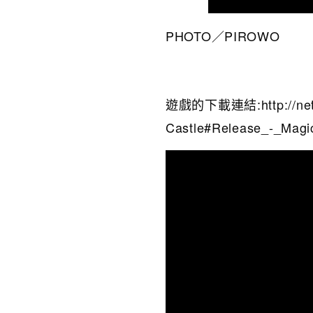
PHOTO／PIROWO
遊戲的下載連結:http://netya
Castle#Release_-_Magi