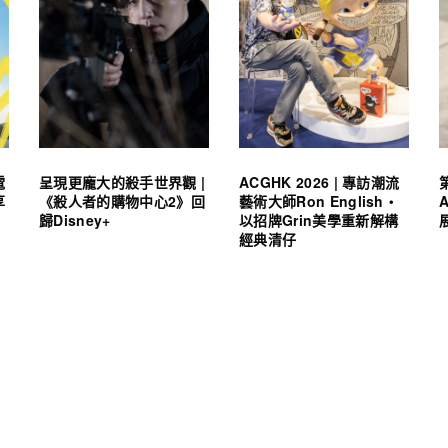
電
呈現更龐大的殺手世界觀 |
ACGHK 2026 | 專訪潮流
享
《殺人者的購物中心2》回
藝術大師Ron English・
歸Disney+
以招牌Grin美學重新解構
經典清仔