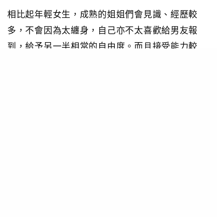
相比起年輕女生，成熟的姐姐們會見識、經歷較
多，不會因為太纏身，自己亦不太喜歡給男友報
到，給予另一半相當的自由度。而且接受能力較
高，要玩的時候甚至比男氐還瘋。
與姐姐戀愛好處二：話題較多，不易悶場