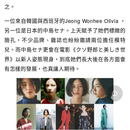
之。
一位來自韓國與西班牙的Jeong Wonhee Olivia ，
另一位是日本的中島セナ。上天賦予了她們標緻的
臉孔，不少品牌、雜誌也紛紛邀請兩位擔任模特
兒。而中島セナ更會在電影《クソ野郎と美しき世
界》以新人姿態現身，到底她們長大後在各方面會
有怎樣的發展，也真讓人期待。