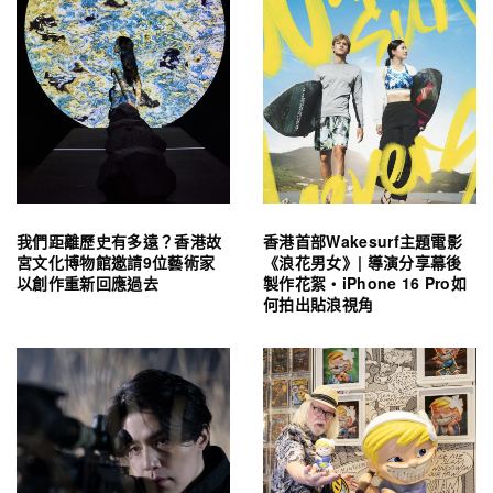
我們距離歷史有多遠？香港故
香港首部Wakesurf主題電影
宮文化博物館邀請9位藝術家
《浪花男女》| 導演分享幕後
以創作重新回應過去
製作花絮・iPhone 16 Pro如
何拍出貼浪視角