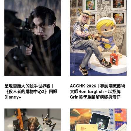
呈現更龐大的殺手世界觀 |
ACGHK 2026 | 專訪潮流藝術
《殺人者的購物中心2》回歸
大師Ron English・以招牌
Disney+
Grin美學重新解構經典清仔