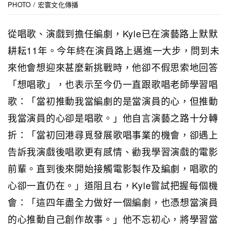
PHOTO / 宏寰文化傳播
從唱歌、演戲到擔任編劇，Kyle已在演藝路上默默
耕耘11年。今年終在演員路上邁進一大步，問到未
來他會想迎來甚麼新挑戰時，他卻不假思索地回答
「想唱歌」，也表示至今仍一直跟歌唱老師學習唱
歌：「當初推動我當編劇的是當演員的心，但推動
我當演員的心卻是唱歌。」他自言演藝之路十分轉
折：「當初回港尋覓發展歌唱事業的機會，卻遇上
告訴我演戲後唱歌更有感情、勸我學習演戲的電影
前輩。直到後來開始接觸電影製作及編劇，唱歌的
心卻一直仍在。」道阻且右，Kyle嘗試把握每個機
會：「這四年盡全力做好一個編劇，也憑想當演員
的心推動自己創作故事。」他不忘初心，將學習當