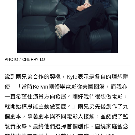
PHOTO / CHERRY LO
說到兩兄弟合作的契機，Kyle表示是各自的理想驅
使：「當時Kelvin剛修畢電影從美國回港，而我亦
一直希望往演員方向發展。剛好我們很想做電影，
就開始構思能主動做甚麼。」兩兄弟先後創作了九
個劇本，拿著劇本與不同電影人接觸，並認識了監
製黃永峯。最終他們選擇首個創作、圍繞家庭觀念