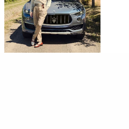
PHOTO / IG@
joeottaway
不經不覺碧咸今年已經是48歲，他的穿搭風格比起
年少時更有成熟的味道，例如他穿上了杏色針織
Polo恤配襯了杏色的gurkha西褲，腳上穿上了啡白
色的loafer皮鞋，整個感覺充滿成熟的男士魅力，