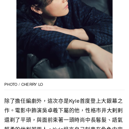
PHOTO / CHERRY LO
除了擔任編劇外，這次亦是Kyle首度登上大銀幕之
作。電影中飾演吳卓羲下屬的他，性格市井大剌剌
還剃了平頭，與面前束著一頭時尚中長鬈髮、語氣