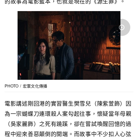
的故事為電影藍本，也就是現在的《源生罪》。
PHOTO / 宏寰文化傳播
電影講述剛回港的實習醫生樊雪兒（陳紫萱飾）因
為一宗蝴蝶刀連環殺人案勾起往事，懷疑當年母親
（吳家麗飾）之死有蹺蹊，卻在嘗試喚醒回憶的過
程中迎來善惡顛倒的開端。而故事中不少扣人心弦