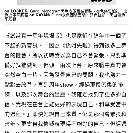
on LOCKER
/ Gucci Monogram黑色皮革西裝套裝、杏色絲質恤衫、杏
色皮革平底鞋
on KAYAN/
Gucci灰色西裝套裝、藍色恤衫、黑白拼色
平底鞋
《試當真一周年現場版》也是家忻在這年中一個了
不起的新嘗試，「因為《係咁先啦》得到很多上舞
台的機會，所以初時我以為自己不會緊張，只要準
備好就能做到。但頭一兩次上台，原來腦中真的會
突然空白一片。因為發覺自己的問題，我也努力一
點點去改善，直到周年show，經過那段密集的排
練，以及那次舞台的經歷，我確定找到了更多的自
信。我現在在台上能更好的表現自己，和享受當中
的過程。」即使她說自己本質上仍是那個會緊張和
害羞、更會自我懷疑表現得不夠好的自己，但經過