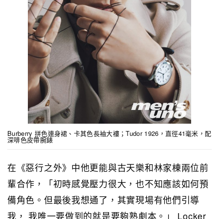
Burberry 拼色連身裙、卡其色長袖大褸；Tudor 1926，直徑41毫米，配
深啡色皮帶腕錶
在《惡行之外》中他更能與古天樂和林家棟兩位前
輩合作，「初時感覺壓力很大，也不知應該如何預
備角色。但最後我想通了，其實現場有他們引導
我， 我唯一要做到的就是要夠熟劇本。」 Locker