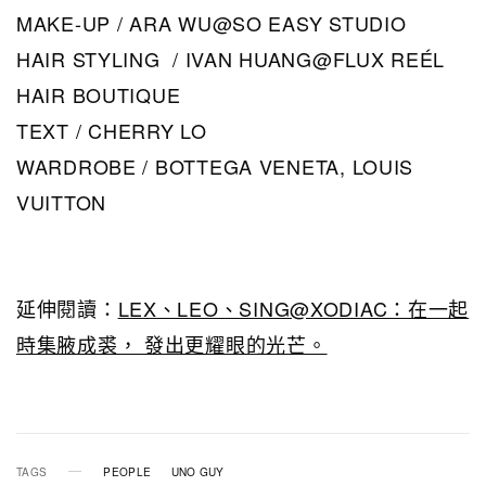
MAKE-UP / ARA WU@SO EASY STUDIO
HAIR STYLING / IVAN HUANG@FLUX REÉL
HAIR BOUTIQUE
TEXT / CHERRY LO
WARDROBE / BOTTEGA VENETA, LOUIS
VUITTON
延伸閱讀：
LEX、LEO、SING@XODIAC：在一起
時集腋成裘， 發出更耀眼的光芒。
TAGS
PEOPLE
UNO GUY