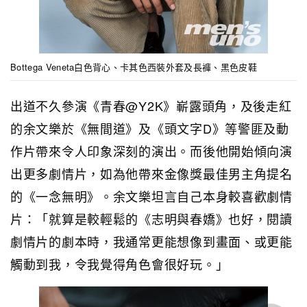
Bottega Veneta白色背心、卡其色西裝外套及長褲、黑色皮鞋
出道不久參演《青春@Y2K》嶄露頭角，及後走紅
的余文樂於《無間道》及《頭文字D》等警匪及動
作片帶來令人印象深刻的演出。而後他開始傾向演
出更多劇情片，如為他帶來金像獎最佳男主角提名
的《一念無明》。余文樂坦言自己本身較喜歡劇情
片：「就算是較輕鬆的《志明與春嬌》也好，閱讀
劇情片的劇本時，我通常更能想像到畫面、或更能
觸動到我，令我覺得角色會很好玩。」