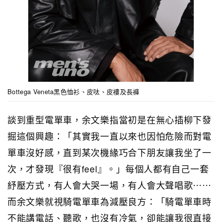
Bottega Veneta黑色恤衫、皮呔、皮褸及長褲
談到重型電單車，余文樂指當初是在無心插柳下發
掘這個興趣：「其實我一直以來也因怕危險而對電
單車沒好感，直到某次機緣巧合下朋友讓我坐了一
次，才發現『很有feel』。」每個人都有自己一套
紓壓方式，有人會大哭一場，有人會大聲唱歌⋯⋯
而余文樂就視騎電單車為減壓良方：「騎電單車時
不能講電話、聽歌，也沒有冷氣，卻能讓我很直接