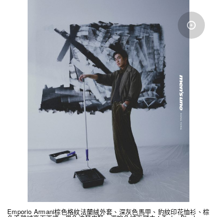
Emporio Armani棕色格紋法蘭絨外套、深灰色馬甲、豹紋印花恤衫、棕