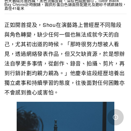
色天鵝絨亮面西褲、黑色流蘇皮鞋、深棕色絨面頸巾；Tudor Black
Bay Chrono計時腕錶，圓拱形蛋白色錶面搭配磨光及磨砂不銹鋼錶殼，
直徑41毫米
正如開首提及，Shou在演藝路上曾經歷不同階段
與角色轉變，缺少任何一個也無法成就今天的自
己，尤其初出道的時候。「那時很努力想被人看
見，透過網絡發表作品，但又欠缺資源，於是想辦
法自學更多事情，從創作、錄音、拍攝、剪片，再
到行銷計劃均親力親為。」他慶幸這段經歷培養出
獨立處事和持續學習的態度，往後面對任何困難亦
不會感到擔心或害怕。