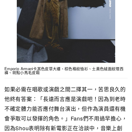
Emporio Armani卡其色皮草大褸、棕色格紋恤衫、土黃色絨面紋理西
褲、斑點小馬毛皮鞋
如果必需在唱歌或演戲之間二擇其一，苦思良久的
他終有答案：「長遠而言應是演戲吧！因為到老時
不確定體力能否應付舞台演出，但作為演員還有機
會爭取可以發揮的角色。」Fans們不用過早擔心，
因為Shou表明除有新電影正在洽談中，音樂上創