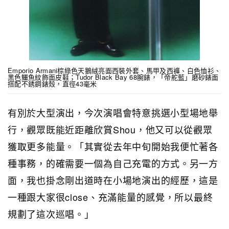
Emporio Armani棕綠色天鵝絨亮面西裝外套、馬甲及西褲、白色恤衫、
黑色鱷魚紋飾面皮鞋；Tudor Black Bay 68腕錶，「帝舵藍」磨砂錶面
搭配不銹鋼錶殼，直徑43毫米
有別於大型演出，今次演唱會特意挑選小型場地舉
行，觀眾既能近距離欣賞Shou，他又可以從觀眾
獲取更多能量。「其實從去年中旬開始我便忙著各
種事務，的確需要一個為自己充電的方式。另一方
面，我也掛念剛出道時在小場地演出的經歷，這是
一種跟大家很close、充滿能量的感覺，所以最終
規劃了這次巡唱。」