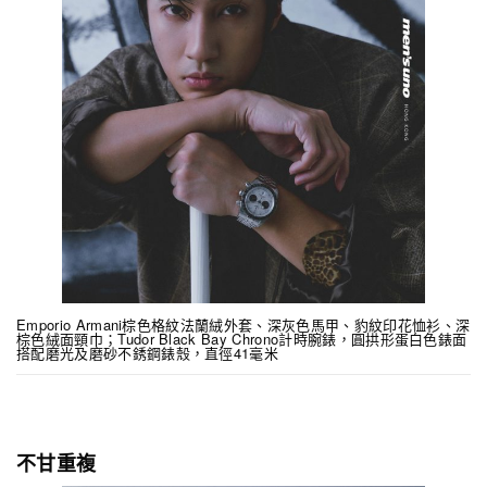
Emporio Armani棕色格紋法蘭絨外套、深灰色馬甲、豹紋印花恤衫、深
棕色絨面頸巾；Tudor Black Bay Chrono計時腕錶，圓拱形蛋白色錶面
搭配磨光及磨砂不銹鋼錶殼，直徑41毫米
不甘重複