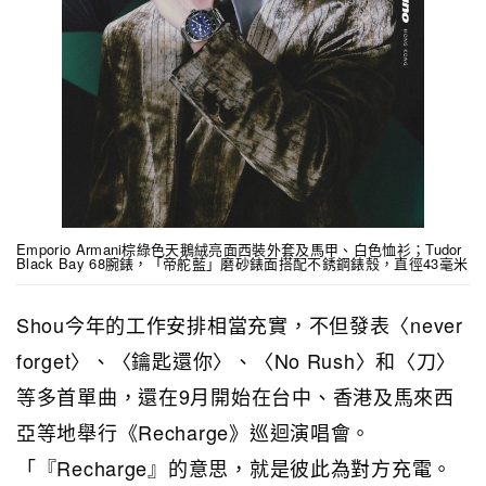
Emporio Armani棕綠色天鵝絨亮面西裝外套及馬甲、白色恤衫；Tudor
Black Bay 68腕錶，「帝舵藍」磨砂錶面搭配不銹鋼錶殼，直徑43毫米
Shou今年的工作安排相當充實，不但發表〈never
forget〉、〈鑰匙還你〉、〈No Rush〉和〈刀〉
等多首單曲，還在9月開始在台中、香港及馬來西
亞等地舉行《Recharge》巡迴演唱會。
「『Recharge』的意思，就是彼此為對方充電。