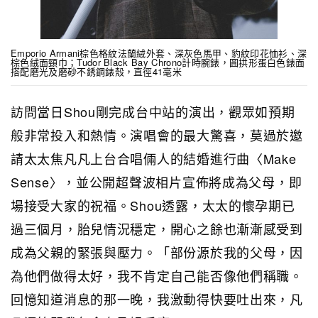
Emporio Armani棕色格紋法蘭絨外套、深灰色馬甲、豹紋印花恤衫、深
棕色絨面頸巾；Tudor Black Bay Chrono計時腕錶，圓拱形蛋白色錶面
搭配磨光及磨砂不銹鋼錶殼，直徑41毫米
訪問當日Shou剛完成台中站的演出，觀眾如預期
般非常投入和熱情。演唱會的最大驚喜，莫過於邀
請太太焦凡凡上台合唱倆人的結婚進行曲〈Make
Sense〉，並公開超聲波相片宣佈將成為父母，即
場接受大家的祝福。Shou透露，太太的懷孕期已
過三個月，胎兒情況穩定，開心之餘也漸漸感受到
成為父親的緊張與壓力。「部份源於我的父母，因
為他們做得太好，我不肯定自己能否像他們稱職。
回憶知道消息的那一晚，我激動得快要吐出來，凡