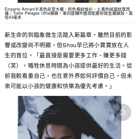
Emporio Armani卡其色皮草大褸、棕色格紋恤衫、土黃色絨面紋理西
褲；Tudor Pelagos Ultra腕錶，單向旋轉外圈搭配磨砂鈦金屬錶殼，直
徑43毫米
新生命的到臨象徵生活踏入新篇章，雖然目前的影
響或改變尚不明顯，但Shou早已將小寶寶放在人
生的首位。「最直接是需要更多工作、賺更多錢
（笑），犧牲休息時間為小孩提供最好的生活。從
前我較看重自己，也在意外界如何評價自己，但未
來可能以小孩的健康和快樂為優先考慮。」