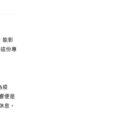
，能彰
將這份專
為疫
響便是
休息，