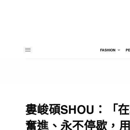
FASHION
P
婁峻碩SHOU：「
奮進、永不停歇，