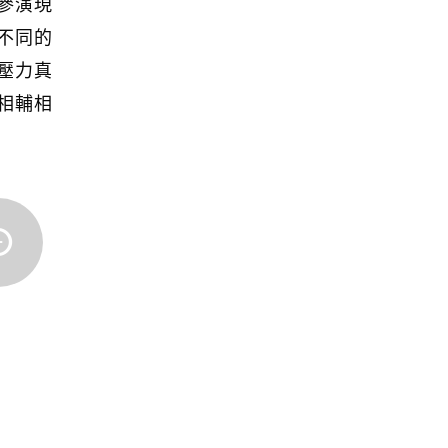
參演現
不同的
壓力真
相輔相