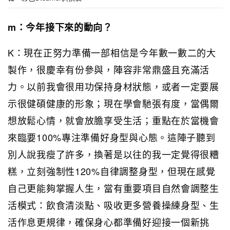
m：今年接下來的動向？
K：現在正努力準備一部相信是今年數一數二的大
製作，很慶幸有份參與，陣容非常鼎盛且充滿活
力。以前我會很用功保持身材狀態，或者一定要展
示很健碩健康的形象；現在學會馳張有度，當偶爾
想放鬆心情，就會放膽享受生活；重點在於當機會
來臨要100%專注準備好身型與心態。這陣子聽到
別人說我瘦了許多，換著是以往的我一定覺得很糟
糕，立刻強制性120%自律調整身型，但現在感覺
自己更能夠掌握人生，當有重要項目自然會調整生
活模式：飲食清淡點、吸收更多營養操練身型、生
活作息更規律，確保身心都準備好迎接一個新挑