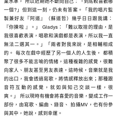
業水準， 所以近期她不斷問自己：「到底較喜歡哪
一個?」但到這一刻，仍未有答案。
「我的唱片監
製兼好友『阿道』（蘇道哲）幾乎日日跟我講：
『你揀啦 』。」 Gladys：「難以取捨的理由，是
我很喜歡表演，唱歌和演戲都是表演，所以我一直
無法二選其一。」
「兩者對我來說，是相輔相成
的。 每次在戲中經歷了另一個人的人生後， 都積
聚了很多不能言喻的情緒，這種複雜的感覺，很難
向家人、朋友甚至男友表達，這時候，音樂就是我
的出口，我會透過寫歌，將情感釋放出來；那種跟
音符互動的感覺，就如與知己交談一樣，很
爽。」
所以現時有機會將喜愛的音樂，變成工作一
部份，由寫歌、編曲、錄音、 拍攝MV，也有份參
與其中，她說，感到幸運。