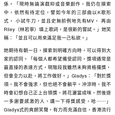
係。「現時無論演戲抑或音樂創作，我仍在摸索
中，依然有待定位，譬如今年的三部曲以K歌形
式， 小試牛刀，並且史無前例地先有MV， 再由
Riley（林若寧）填上歌詞，是很新的嘗試。」她笑
稱：「並且可以用來滿足我一己私欲。」
她期待有朝一日，摸索到明確方向時，可以得到大
家的認同。「每個人都希望備受認同，獎項通常是
最直接的表達方式，現階段我雖然未夠資格攞獎，
但會全力以赴，將工作做好。」Gladys：「對於獎
項，我不會強求，但也絕不會躺平。沖涼時，我不
時會幻想自己正上台領獎，將花灑當成咪，然後逐
一多謝要感激的人，講一下得獎感受，哈⋯⋯」
Gladys式的爽朗笑聲，有力而充滿自信，香港流行