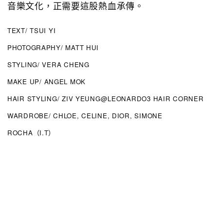
音樂文化，正需要這股熱血承傳。
TEXT/ TSUI YI
PHOTOGRAPHY/ MATT HUI
STYLING/ VERA CHENG
MAKE UP/ ANGEL MOK
HAIR STYLING/ ZIV YEUNG@LEONARDO3 HAIR CORNER
WARDROBE/ CHLOE, CELINE, DIOR, SIMONE
ROCHA（I.T）