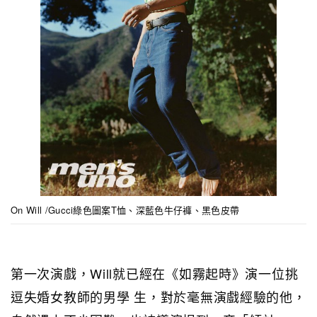
On Will /Gucci綠色圖案T恤、深藍色牛仔褲、黑色皮帶
第一次演戲，Will就已經在《如霧起時》演一位挑
逗失婚女教師的男學 生，對於毫無演戲經驗的他，