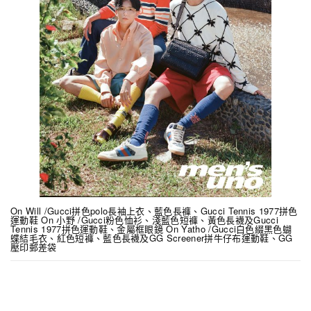
On Will /Gucci拼色polo長袖上衣、藍色長褲、Gucci Tennis 1977拼色
運動鞋 On 小野 /Gucci粉色恤衫、淺藍色短褲、黃色長襪及Gucci
Tennis 1977拼色運動鞋、金屬框眼鏡 On Yatho /Gucci白色綴黑色蝴
蝶結毛衣、紅色短褲、藍色長襪及GG Screener拼牛仔布運動鞋、GG
壓印郵差袋