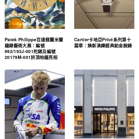
Patek Philippe百達翡麗米蘭
Cartier卡地亞Privé系列第十
鐘錶藝術大展：編號
篇章：煥新演繹經典鉑金腕錶
992/193J-001陀錶及編號
20179M-001拱頂枱鐘亮相