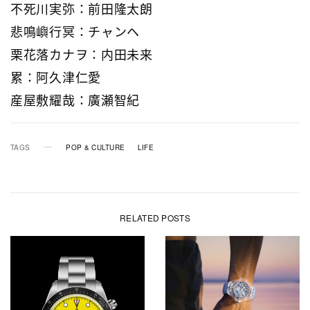
不死川実弥：前田隆太朗
悲鳴嶼行冥：チャンヘ
栗花落カナヲ：内田未来
累：阿久津仁愛
産屋敷耀哉：廣瀬智紀
TAGS
POP & CULTURE
LIFE
RELATED POSTS