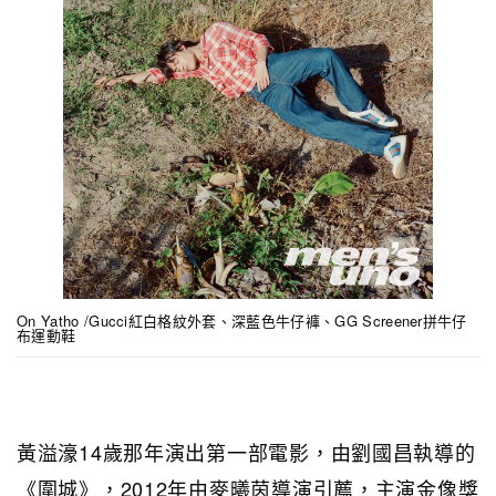
On Yatho /Gucci紅白格紋外套、深藍色牛仔褲、GG Screener拼牛仔
布運動鞋
黃溢濠14歲那年演出第一部電影，由劉國昌執導的
《圍城》，2012年由麥曦茵導演引薦，主演金像獎