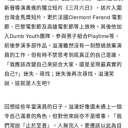
新晉導演黃進的獨立短片《三月六日》，該片入圍
台灣金馬獎短片，更於法國Clermont Ferand 電影
節、巴黎電影節及高雄電影節等上放映。其後他加
入Dumb Youth團隊、參與男子組合Playtime等，
前後參演多部作品。溢濠雖然沒有一刻想過放棄演
員的工作，但有時不禁思考到底真正的自己是誰，
「我應
該改變自己來迎合大家，還是呈現最真實的
自己?」迷失、尋找；迷失後再次尋找，溢濠笑
說，這就是人生吧?
回想這些年當演員的日子，溢濠好像還未遇上一個
令自己滿意的角色，但對他來說亦不是壞事，「我
們常說『止於至善』，人無完人，更應該以此為目