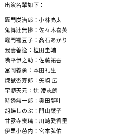
出演名單如下：
竈門炭治郎：小林亮太
鬼舞辻無惨：佐々木喜英
竈門禰豆子：髙石あかり
我妻善逸：植田圭輔
嘴平伊之助：佐藤祐吾
冨岡義勇：本田礼生
煉獄杏寿郎：矢崎 広
宇髄天元：辻 凌志朗
時透無一郎：奥田夢叶
胡蝶しのぶ：門山葉子
甘露寺蜜璃：川崎愛香里
伊黒小芭内：宮本弘佑