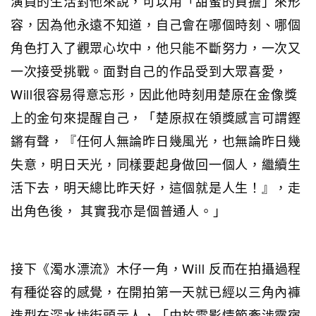
演員的生活對他來說，可以用「甜蜜的負擔」來形
容，因為他永遠不知道，自己會在哪個時刻、哪個
角色打入了觀眾心坎中，他只能不斷努力，一次又
一次接受挑戰。面對自己的作品受到大眾喜愛，
Will很容易得意忘形，因此他時刻用楚原在金像獎
上的金句來提醒自己，「楚原叔在領獎感言可謂鏗
鏘有聲，『任何人無論昨日幾風光，也無論昨日幾
失意，明日天光，同樣要起身做回一個人，繼續生
活下去，明天總比昨天好，這個就是人生！』，走
出角色後， 其實我亦是個普通人。」
接下《濁水漂流》木仔一角，Will 反而在拍攝過程
有種從容的感覺，在開拍第一天就已經以三角內褲
造型在深水埗街頭示人，「由於電影情節牽涉露宿