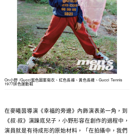
On小野 /Gucci藍色圖案衛衣、紅色長褲、黃色長襪、Gucci Tennis
1977拼色運動鞋
在麥曦茵導演《幸福的旁邊》內飾演表弟一角，到
《叔·叔》演躁底兒子，小野形容在創作的過程中，
演員就是有待成形的原始材料，「在拍攝中，我們