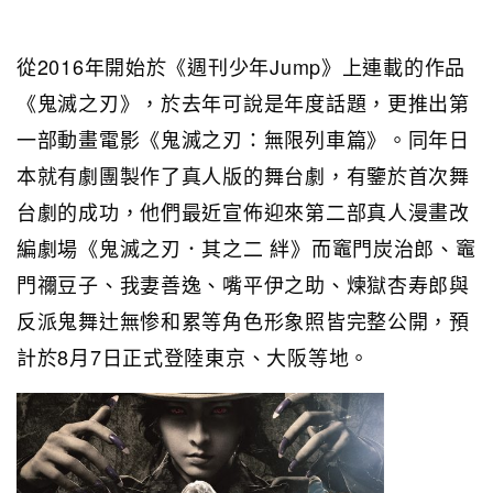
從2016年開始於《週刊少年Jump》上連載的作品
《鬼滅之刃》，於去年可說是年度話題，更推出第
一部動畫電影《鬼滅之刃：無限列車篇》。同年日
本就有劇團製作了真人版的舞台劇，有鑒於首次舞
台劇的成功，他們最近宣佈迎來第二部真人漫畫改
編劇場《鬼滅之刃．其之二 絆》而竈門炭治郎、竈
門禰豆子、我妻善逸、嘴平伊之助、煉獄杏寿郎與
反派鬼舞辻無惨和累等角色形象照皆完整公開，預
計於8月7日正式登陸東京、大阪等地。