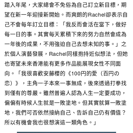
踏入年尾，大家總會不免俗為自己訂立新目標，期
望在新一年迎接新開始。而爽朗的Rachel卻表示自
己不會每年訂立目標：「我反而會活在當下，做好
每一日的事。其實每天累積下來的努力自然會成為
一年後的成果，不用強迫自己去想未知的事。」之
於個人演藝發展，Rachel同樣抱持近似想法，但她
也寄望未來香港能有更多作品能展現女性不同面
向。「我很喜歡安藤櫻的《100円的愛（百円の
恋）》，主角一子本來一事無成，後來透過打拳找
到僅有的尊嚴。雖然普遍人認為人生一定要成功，
偏偏有時候人生就是一敗塗地。但其實就算一敗塗
地，我們可否依然接納自己、告訴自己仍有價值？
所以有機會我也很想演這一類角色。」