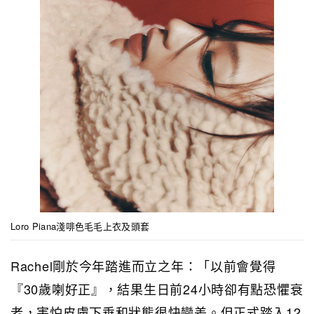
Loro Piana淺啡色毛毛上衣及頭套
Rachel剛於今年踏進而立之年：「以前會覺得
『30歲喇好正』，結果生日前24小時卻有點恐懼衰
老，害怕皮膚下垂和狀態很快變差。但正式踏入12