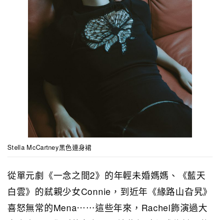
Stella McCartney黑色連身裙
從單元劇《一念之間2》的年輕未婚媽媽、《藍天
白雲》的弒親少女Connie，到近年《緣路山旮旯》
喜怒無常的Mena⋯⋯這些年來，Rachel飾演過大