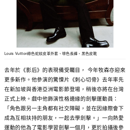
Louis Vuitton綠色蛇紋皮革外套、啡色長褲、黑色皮靴
去年於《影后》的表現備受矚目， 今年牧森亦迎來
更多新作。他參演的驚慄片《刺心切骨》去年率先
在新加坡與香港亞洲電影節登場，稍後亦將在台灣
正式上映。戲中他飾演性格邊緣的劍擊運動員：
「角色跟另一主角都有社交障礙，並在因緣際會下
成為互相扶持的朋友，一起去學劍擊。」一向熱愛
運動的他為了電影學習劍擊一個月，更於拍攝後參