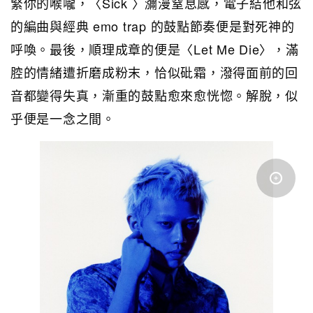
緊你的喉嚨，〈Sick 〉瀰漫窒息感，電子結他和弦
的編曲與經典 emo trap 的鼓點節奏便是對死神的
呼喚。最後，順理成章的便是〈Let Me Die〉，滿
腔的情緒遭折磨成粉末，恰似砒霜，潑得面前的回
音都變得失真，漸重的鼓點愈來愈恍惚。解脫，似
乎便是一念之間。