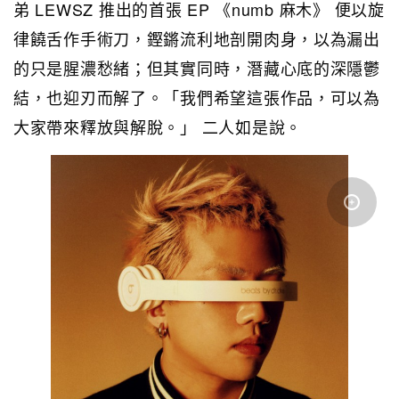
弟 LEWSZ 推出的首張 EP 《numb 麻木》 便以旋
律饒舌作手術刀，鏗鏘流利地剖開肉身，以為漏出
的只是腥濃愁緒；但其實同時，潛藏心底的深隱鬱
結，也迎刃而解了。「我們希望這張作品，可以為
大家帶來釋放與解脫。」 二人如是說。