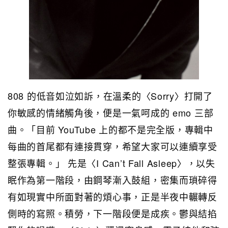
808 的低音如泣如訴，在溫柔的〈Sorry〉打開了
你敏感的情緒觸角後，便是一氣呵成的 emo 三部
曲。「目前 YouTube 上的都不是完全版，專輯中
每曲的首尾都有連接貫穿，希望大家可以連續享受
整張專輯。」 先是〈I Can’t Fall Asleep〉，以失
眠作為第一階段，由鋼琴漸入鼓組，密集而瑣碎得
有如現實中所面對著的煩心事，正是半夜中輾轉反
側時的寫照。積勞，下一階段便是成疾。鬱與結掐