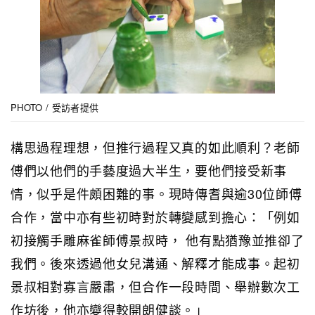
PHOTO / 受訪者提供
構思過程理想，但推行過程又真的如此順利？老師
傅們以他們的手藝度過大半生，要他們接受新事
情，似乎是件頗困難的事。現時傳耆與逾30位師傅
合作，當中亦有些初時對於轉變感到擔心：「例如
初接觸手雕麻雀師傅景叔時， 他有點猶豫並推卻了
我們。後來透過他女兒溝通、解釋才能成事。起初
景叔相對寡言嚴肅，但合作一段時間、舉辦數次工
作坊後，他亦變得較開朗健談。」