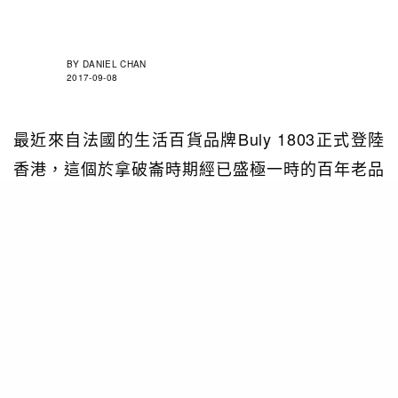
BY
DANIEL CHAN
2017-09-08
最近來自法國的生活百貨品牌Buly 1803正式登陸
香港，這個於拿破崙時期經已盛極一時的百年老品
牌，一直以天然物料製作的個人護理產品而聞名國
際，上至香氛、護膚品、沐浴用品，下至口腔護理
產品、工具，以及美容配件 ，均取自天然素材而成
及以人手製作，可見品牌對產品質量的細緻和執
著。
此外，為了讓客人能全方位感受品牌的古典氛圍，
Buly 1803特意找來資深法國木匠，打造一系列經