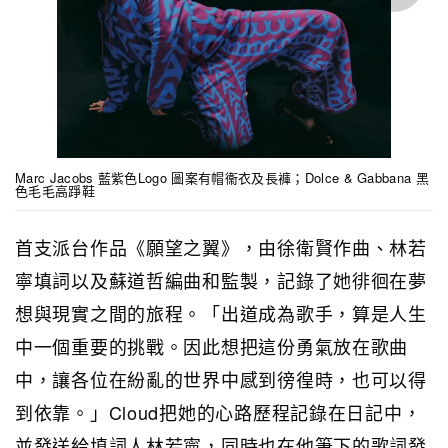
Marc Jacobs 藍紫色Logo 圖案有帽衞衣及長褲；Dolce & Gabbana 黑
色毛毛高踭鞋
首支派台作品《願望之翼》，由徐衛賢作曲、林若
寧填詞以及蘇道哲編曲和監製，記錄了她徘徊在夢
想與現實之間的旅程。「出道成為歌手，算是人生
中一個重要的挑戰。因此想把這份勇氣放在歌曲
中，讓各位在紛亂的世界中感到徬徨時，也可以得
到依靠。」Cloud把她的心路歷程記錄在日記中，
並發送給填詞人林若寧，同時也在他筆下的歌詞發