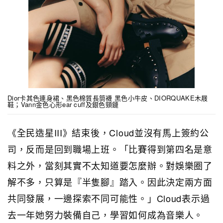
Dior卡其色連身裙、黑色棉質長筒襪 黑色小牛皮、DIORQUAKE木屐
鞋；Vann金色心形ear cuff及銀色頸鏈
《全民造星III》結束後，Cloud並沒有馬上簽約公
司，反而是回到職場上班。「比賽得到第四名是意
料之外，當刻其實不太知道要怎麼辦。對娛樂圈了
解不多，只算是『半隻腳』踏入。因此決定兩方面
共同發展，一邊探索不同可能性。」Cloud表示過
去一年她努力裝備自己，學習如何成為音樂人。