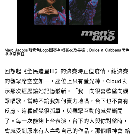
Marc Jacobs藍紫色Logo圖案有帽衞衣及長褲；Dolce & Gabbana黑色
毛毛高踭鞋
回想起《全民造星III》的決賽時正值疫情，總決賽
的觀眾席空空如一，座位上只有螢光棒，Cloud表
示那次經歷讓她記憶猶新。「我一向很喜歡望向觀
眾唱歌，當時不論我如何賣力地唱，台下也不會有
反應。這種感覺很孤單，與觀眾互動的感覺斷開
了。每一次能夠上台表演，台下的人與你對望時，
會感受到原來有人喜歡自己的作品，那個眼神會 給