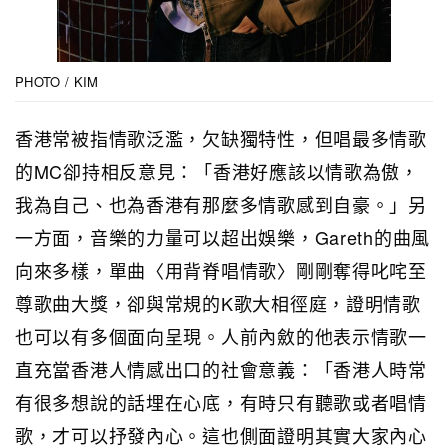
PHOTO / KIM
香港常被指情歌泛濫，欠缺獨特性，但唱最多情歌
的MC卻持相反意見：「香港好應該以情歌為傲，
我為自己、也為香港有那麼多情歌感到自豪。」另
一方面，音樂的力量可以超出娛樂，Gareth的曲風
向來多樣，單曲〈用背脊唱情歌〉剛剛奪得叱咤至
尊歌曲大獎，卻與常規的K歌大相徑庭，證明情歌
也可以有多個面向呈現。人前內斂的他表示情歌一
直充當香港人情感出口的社會意義：「香港人時常
有很多想說的話埋在心底，有時只有聽歌或者唱情
歌，才可以抒發內心。這也側面證明其實大家內心