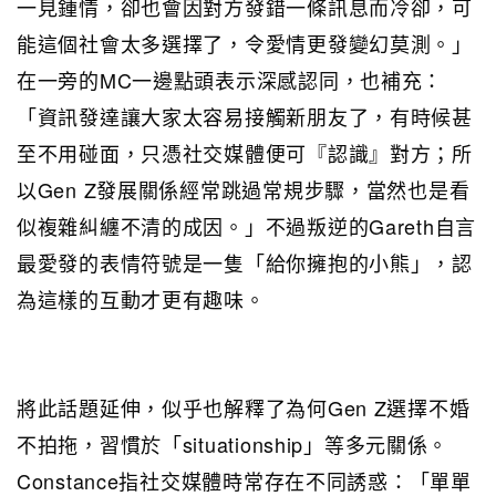
一見鍾情，卻也會因對方發錯一條訊息而冷卻，可
能這個社會太多選擇了，令愛情更發變幻莫測。」
在一旁的MC一邊點頭表示深感認同，也補充：
「資訊發達讓大家太容易接觸新朋友了，有時候甚
至不用碰面，只憑社交媒體便可『認識』對方；所
以Gen Z發展關係經常跳過常規步驟，當然也是看
似複雜糾纏不清的成因。」不過叛逆的Gareth自言
最愛發的表情符號是一隻「給你擁抱的小熊」，認
為這樣的互動才更有趣味。
將此話題延伸，似乎也解釋了為何Gen Z選擇不婚
不拍拖，習慣於「situationship」等多元關係。
Constance指社交媒體時常存在不同誘惑：「單單