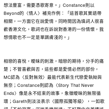
想法豐富，需要憑歌寄意。」Constance則以
Beyond的〈情人〉補充作例：「這首歌其實語帶
相關，一方面它在說愛情，同時間因為填詞人很喜
歡香港文化，歌詞也在訴說對香港的一份情懷，我
想情歌也不一定是單調膚淺的。」
相戀的喜悅，曖昧的刺激，暗戀的期待，分手的痛
楚；不管喜歡與否，這些都是愛情必然的部份，
MC認為〈反對無效〉最能代表新生代戀愛執拗與
無奈；Constance則認為〈Story That Never
Ends〉像是永不結束的故事，象徵曖昧的無限循
環；Gareth則淡淡表示〈國際孤獨等級〉，一如歌
詞「不怕寂寞，沉迷手機就過」正好戳中文首講述