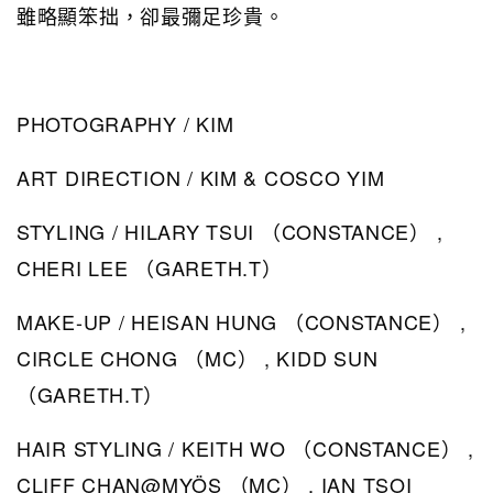
雖略顯笨拙，卻最彌足珍貴。
PHOTOGRAPHY / KIM
ART DIRECTION / KIM & COSCO YIM
STYLING / HILARY TSUI （CONSTANCE） ,
CHERI LEE （GARETH.T）
MAKE-UP / HEISAN HUNG （CONSTANCE） ,
CIRCLE CHONG （MC） , KIDD SUN
（GARETH.T）
HAIR STYLING / KEITH WO （CONSTANCE） ,
CLIFF CHAN@MYÖS （MC） , IAN TSOI