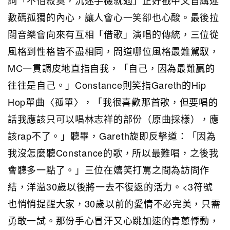
數碼孤獨的內心，讓人會心一笑卻也心酸。最後拉
闊音樂會向來有互相「借歌」演唱的傳統，三位從
風格到性格皆不盡相同，問道哪位風格最難駕馭，
MC一貫調皮地直指自我，「自己，因為最難贏的
往往是自己。」Constance則笑指Gareth的Hip
Hop單曲〈孤單〉，「我很喜歡那首歌，但要唱的
話我應該只可以唱林志祥的部份（原曲採樣），應
該rap不了。」聽畢，Gareth旋即反擊道：「因為
我沒怎麼聽Constance的歌，所以最難唱，之後我
會聽多一點了。」三位在嬉笑打罵之間為訪問作
結，洋溢30歲以後將一去不復返的活力。<3符號
也悄悄提醒大家，30歲以前的愛情不必完美，只需
勇敢一試。那份手心冒汗又心跳加速的青蔥悸動，