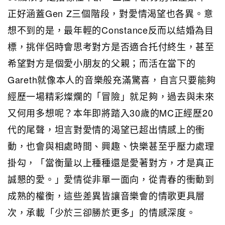
正好涵蓋Gen Z三個階段，對愛情渴望也各異。意
想不到的是，最年輕的Constance反而以結婚為目
標，挑伴侶時會思考對方是否適合托付終生，甚至
希望對方是個愛小朋友的父親；而活在當下的
Gareth就像本人的音樂般充滿驚喜，自言只要能夠
經歷一場精彩燦爛的「冒險」就足夠，過去與未來
又何用多想呢？本年即將踏入30歲的MC正經歷20
代的尾聲，坦言對愛情的渴望已超出情感上的衝
動，也會與相處時間、興趣、快樂甚至乎壓力處理
掛勾，「當衡量以上種種還是愛著對方，才是真正
誠懇的愛。」愛情從非單一面向，從青春的衝動到
成熟的權衡，這些差異皆讓音樂會的情歌更具層
次，承載「少於三卻勝於更多」的情感深度。