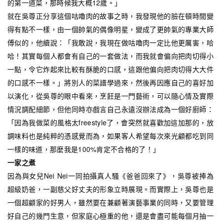
的第一道菜，那時候我大概12歲。」
就在吳尊正分享這個咕嚕肉的故事之時，我發現他的臉在頓時間變
得有點不一樣，由一個帥氣的偶像明星，變成了更帥氣的專業大師
傅似的，他續說：「我敢說，我現在做咕嚕肉一定比他更厲害，哈
哈！其實每個人都會有自己的一套做法，而我就會偏向把肉切得小
一點，令它炸起來比較有酥脆的口感，這跟他偏向把肉切得大大件
的口感不一樣。」將別人的菜譜學過來，然後再因應自己的喜好加
以演化，從吳尊的眼中看來，烹飪是一門藝術，可以隨心情及實際
情況調配細節，但他同時亦戲言自己永遠沒辦法成為一個好廚師：
「因為我做菜的風格太freestyle了，會突然就喜歡加這加那的，放
調味料也是純粹的憑感覺而為，如果客人希望每次來光顧都吃到同
一樣的味道，那麼我是100%肯定不合格的了！」
一家之煮
因為與女兒Nei Nei一同拍攝真人騷《爸爸回來了》，吳尊被捧為
超級奶爸，一副慈父好丈夫的形象立時展現。而實際上，吳尊也是
一個超顧家的好男人，雖然要在兼顧著演藝事業的同時，又要管理
好自己的幾門生意，但家庭心極重的他，還是會盡可能每個月抽一