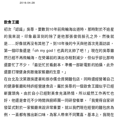
2016-04-28
飲食王國
初次「認識」吳尊，要數到10年前飛輪海出道時，那時對於不追星
的我來說，印象最深刻的除了是他那張俊俏臉孔之外，然後就
是……好像就再沒有其他了。到10年後的今天與他首次見面訪談，
第一個印象還是「oh my god！也真的太帥了吧！」現在的吳尊雖
然已經不再飛輪海，在熒幕前的演出亦相對減少，但似乎卻比那時
還要忙了不少，「最近忙於看劇本，準備一部新電影的拍攝，此外
還要打理健身房跟幾家餐廳的生意。」
在台北及汶萊跟吳建豪和辰亦儒合資開麵包店，同時還經營著自己
的健康餐廳和特許經營速食店，屬於吳尊的一個飲食王國似乎已經
嶄露頭角。由於自小已經對美食充滿熱情，所以縱然工作再忙也
好，他還是會花不少時間與廚師團一同研發餐單，「我覺得自家研
發菜式對於一家餐廳來說非常重要，就以我們現在經營的麵包房為
例，一直都有推出新口味，為客人帶來不同驚喜。基本上，我現在