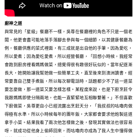
廚神之道
與常見的「星級」餐廳不一樣，吳尊在餐廳裡的角色不只是一個老
闆，他更會盡可能地落手落腳去參與每一個細節，以其健康餐廳為
例，餐廳供應的菜式裡面，有三成就是出自他的手筆。因為愛吃，
所以愛煮；因為愛吃愛煮，所以經營餐廳，「回想小時候，我經常
會跑到廚房裡看媽媽做菜，總覺得很有趣很好玩似的。當年紀逐漸
長大，她開始讓我幫她做一些簡單工夫，直至後來到澳洲讀書，經
常要靠自己雙手煮飯，所以每次聊電話時，話題都少不了這一道菜
要怎麼做，那一道菜又要怎樣怎樣。某程度來說，也是下廚烹飪令
我跟媽媽即使分隔兩地，也能一直緊緊地互相聯繫著。」不但喜歡
下廚做菜，吳尊更自小已經流露出烹飪天分，「我叔叔的咕嚕肉做
得極有水準，所以小時候每年的團年飯，大家都會要求他炮製這道
拿手小菜。結果我看了兩次他怎樣做之後，發現其實做法也很容易
呀，就成功從他身上偷師回來，而咕嚕肉亦成為了我人生中懂得做