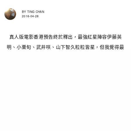
BY
TING CHAN
2016-04-28
真人版電影
香港
預告
終
於
釋出，最強紅星陣容伊藤英
明、小栗旬、武井咲、山下智久粒粒皆星，但我覺得最
「掂」的是個電影本身，改編自發行量已超過1,500萬冊
的貴家悠老師與作畫橘賢一老師漫畫作品《Terra
Formars～火星任務～》。