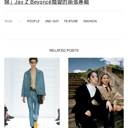
婦」Jay Z Beyoncé婚變的兩張專輯
TAGS
PEOPLE
UNO GUY
FEATURE
FASHION
RELATED POSTS