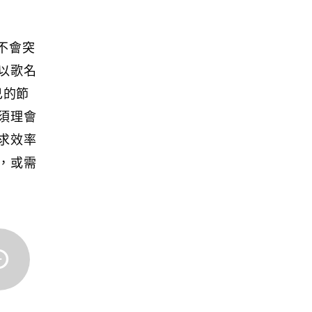
你不會突
以歌名
己的節
須理會
求效率
，或需