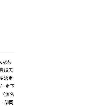
大眾共
應該怎
便決定
稱）定下
的〈無名
異，卻同