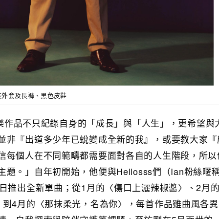
色西裝外套及長褲、黑色皮鞋
的音樂作品不只紀錄自身的「成長」與「人生」，更希望與
並非『出道多少年已蛻變成全新的我』，或要教大家『
信每個人在不同範疇都需要面對各自的人生階段，所以
題。」自年初開始，他便與Hellosss們（Ian粉絲暱
3日推出全新單曲；從1月的〈傷口上灑辣椒醬〉、2月
〉到4月的〈那抹柔光，名為你〉，每首作品雖曲風各