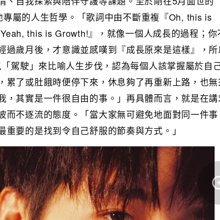
情、自我探索與陪伴守護等課題。至於剛在5月面世的
他專屬的人生哲學。「歌詞中由不斷重複『Oh, this is
eah, this is Growth!』，就像一個人成長的過程；
經過歲月後，才意識並感嘆到『成長原來是這樣』，所
亦以「駕駛」來比喻人生步伐，認為每個人該掌握屬於自
，累了或肚餓時便停下來，休息夠了再重新上路，也無
我，其實是一件很自由的事。」再具體而言，就是在講
波而不逐流的態度。「當大家無可避免地面對同一件事
最重要的是找到令自己舒服的節奏與方式。」