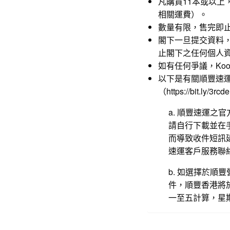
凡購買11本或以上，
相關運費）。
數量有限，售完即
閣下一旦提交資料
止閣下之任何個人資料
如有任何爭議，Koomen
以下是有關順豐速
（
https://bit.ly/3rcd
a. 順豐速運之
請自行下載並在
而導致收件短訊延
速運客戶服務聯
b. 如選擇於
件，順豐香港將
一至五計算，星