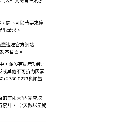
送安排（收件人需自行承擔
途。閣下可隨時要求停
a提出請求。
順豐速運官方網站
恕不負責。
手機中，並設有提示功能，
號或其他不可抗力因素
730 0273與順豐
架的首兩天*內完成取
行累計，（*天數以星期