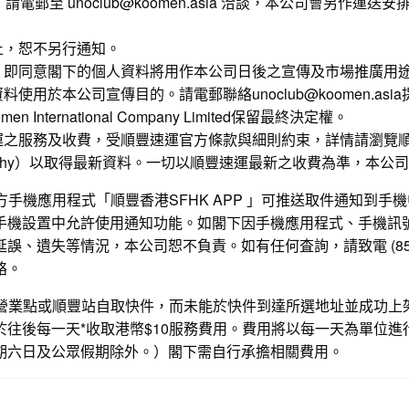
請電郵至 unoclub@koomen.asia 洽談，本公司會另作運
止，恕不另行通知。
，即同意閣下的個人資料將用作本公司日後之宣傳及市場推廣用
使用於本公司宣傳目的。請電郵聯絡unoclub@koomen.asi
 International Company Limited保留最終決定權。
運之服務及收費，受順豐速運官方條款與細則約束，詳情請瀏覽
ehy
）以取得最新資料。一切以順豐速運最新之收費為準，本公司
官方手機應用程式「順豐香港SFHK APP 」可推送取件通知到
手機設置中允許使用通知功能。如閣下因手機應用程式、手機訊
誤、遺失等情況，本公司恕不負責。如有任何査詢，請致電 (852) 2
絡。
順豐營業點或順豐站自取快件，而未能於快件到達所選地址並成功上
於往後每一天*收取港幣$10服務費用。費用將以每一天為單位進
期六日及公眾假期除外。）閣下需自行承擔相關費用。