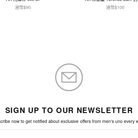
港幣$
90
港幣$
100
加入購物車
加入購物車
SIGN UP TO OUR NEWSLETTER
cribe now to get notified about exclusive offers from men's uno every 