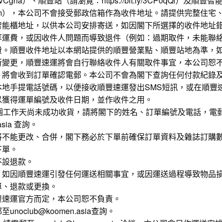
3CVCgna
）、順豐站（請瀏覽：
https://bit.ly/3CP0qQl
）及順豐智
m
），本公司不會接受郵政信箱作為收件地址。請提供完整住宅
智能櫃地址，以供本公司安排寄送，如因閣下所選擇的收件地址
等運費，或因收件人問題而導致退件（例如：過期取件，未能聯
費。順豐收件地址以本網站提供的順豐營業點、順豐站地為準，
所變更，順豐速運將會自行聯絡收件人有關取件事宜，本公司恕
，將會收到訂單確認電郵。本公司不會為閣下查詢任何付款紀錄
本地手提電話號碼，以便接收順豐速運發出SMS短訊，或在順豐
以獲得運單編號及收件日期，並作收件之用。
0個工作天尚未成功收貨，請將閣下的姓名、訂單編號及電話，電
.asia 查詢。
將不能更改、合併，閣下務必於下單前確保訂單資料及雜誌訂購
下單。
不設退款。
，如因順豐速運引發任何運送相關事宜，或因運送過程導致物品
單、退款或更換。
豐速運官方而定，本公司恕不負責。
oclub@koomen.asia查詢。