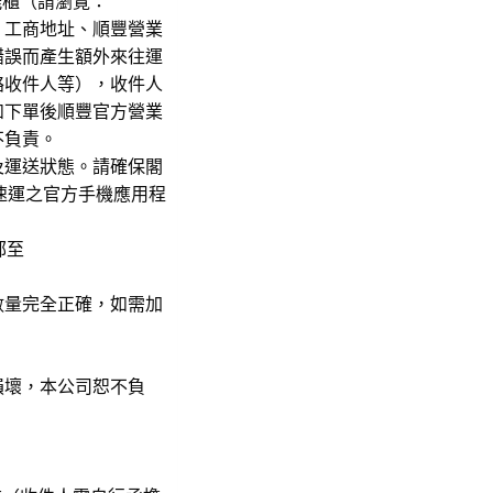
能櫃（請瀏覽：
、工商地址、順豐營業
錯誤而產生額外來往運
絡收件人等），收件人
如下單後順豐官方營業
不負責。
及運送狀態。請確保閣
速運之官方手機應用程
郵至
數量完全正確，如需加
損壞，本公司恕不負