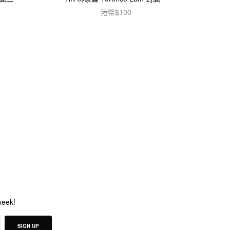
港幣$
100
加入購物車
week!
SIGN UP