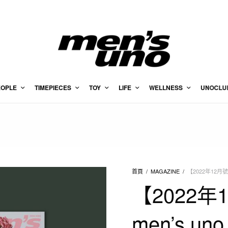
EOPLE
TIMEPIECES
TOY
LIFE
WELLNESS
UNOCLU
首頁
/
MAGAZINE
/
【2022年12月號
【2022年
men’s un