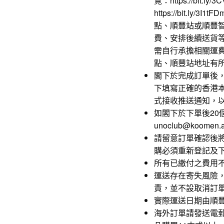
覽：
https://bit.ly/
https://bit.ly/3I1tFD
點、順豐站或順豐
費、安排後續送貨
需自行承擔相關運
點、順豐站地址有
閣下於完成訂單後
下填寫正確的香港
式接收推送通知，
如閣下於下單後2
unoclub@koomen
請留意訂單確認後
購必須重新登記及
所有已繳付之費用
運送存在寄失風險
責，並不設取消訂
實際運送日期由順
海外訂單請發送電郵至un