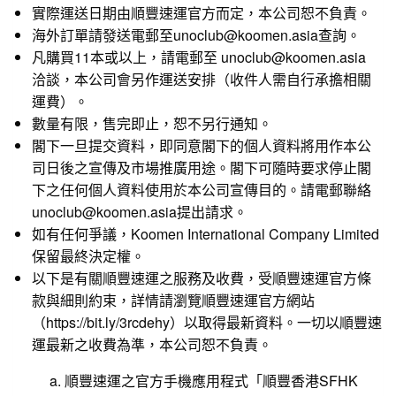
實際運送日期由順豐速運官方而定，本公司恕不負責。
海外訂單請發送電郵至unoclub@koomen.asia查詢。
凡購買11本或以上，請電郵至 unoclub@koomen.asia
洽談，本公司會另作運送安排（收件人需自行承擔相關
運費）。
數量有限，售完即止，恕不另行通知。
閣下一旦提交資料，即同意閣下的個人資料將用作本公
司日後之宣傳及市場推廣用途。閣下可隨時要求停止閣
下之任何個人資料使用於本公司宣傳目的。請電郵聯絡
unoclub@koomen.asia提出請求。
如有任何爭議，Koomen International Company Limited
保留最終決定權。
以下是有關順豐速運之服務及收費，受順豐速運官方條
款與細則約束，詳情請瀏覽順豐速運官方網站
（
https://bit.ly/3rcdehy
）以取得最新資料。一切以順豐速
運最新之收費為準，本公司恕不負責。
a. 順豐速運之官方手機應用程式「順豐香港SFHK