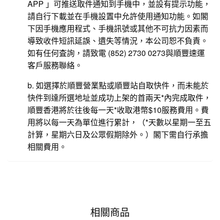
APP 」可推送取件通知到手機中，並設有提示功能，
請自行下載並在手機設置中允許使用通知功能。如閣
下因手機應用程式、手機訊號或其他不可抗力因素而
導致收件短訊延誤、遺失等情況，本公司恕不負責。
如有任何査詢，請致電 (852) 2730 0273與順豐速運
客戶服務聯絡。
b. 如選擇於順豐營業點或順豐站自取快件，而未能於
快件到達所選地址並成功上架的首兩天*內完成取件，
順豐香港將於往後每一天*收取港幣$10服務費用。費
用將以每一天為單位進行累計，（*天數以星期一至五
計算，星期六日及公眾假期除外。）閣下需自行承擔
相關費用。
相關商品