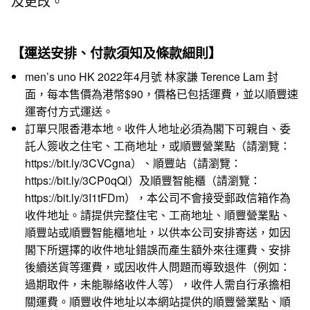
及更改。
【運送安排、付款須知及條款細則】
men’s uno HK 2022年4月號 林家謙 Terence Lam 封
面，每本售價為港幣$90，價格已包括運費，並以順豐速
運寄付方式運送。
訂單只限香港本地。收件人地址必須為閣下可親自、委
託人簽收之住宅、工商地址，或順豐營業點（請瀏覽：
https://bit.ly/3CVCgna
）、順豐站（請瀏覽：
https://bit.ly/3CP0qQl
）及順豐智能櫃（請瀏覽：
https://bit.ly/3I1tFDm
），本公司不會接受郵政信箱作為
收件地址。請提供完整住宅、工商地址、順豐營業點、
順豐站或順豐智能櫃地址，以供本公司安排寄送，如因
閣下所選擇的收件地址錯誤而產生額外來往運費、安排
後續送貨等運費，或因收件人問題而導致退件（例如：
過期取件，未能聯絡收件人等），收件人需自行承擔相
關運費。順豐收件地址以本網站提供的順豐營業點、順