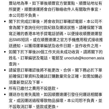
豐站地為準，如下單後順豐官方營業點、順豐站地址有
所變更，順豐速運將會自行聯絡收件人有關取件事宜，
本公司恕不負責。
閣下於完成訂單後，將會收到訂單確認電郵。本公司不
會為閣下查詢任何付款紀錄及運送狀態。請確保閣下填
寫正確的香港本地手提電話號碼，以便接收順豐速運發
出SMS短訊，或在順豐速運之官方手機應用程式接收推
送通知，以獲得運單編號及收件日期，並作收件之用。
如閣下於下單後20個工作天尚未成功收貨，請將閣下的
姓名、訂單編號及電話，電郵至 unoclub@koomen.asia
查詢。
請留意訂單確認後將不能更改、合併，閣下務必於下單
前確保訂單資料及雜誌訂購數量完全正確，如需加購必
須重新登記及下單。
所有已繳付之費用不設退款。
運送存在寄失風險，如因順豐速運引發任何運送相關事
宜，或因運送過程導致物品損壞，本公司恕不負責，並
不設取消訂單、退款或更換。