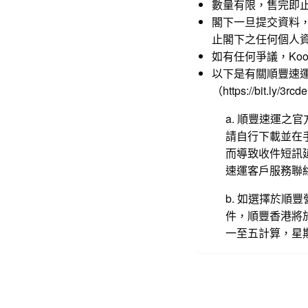
數量有限，售完即
閣下一旦提交資料
止閣下之任何個人資料
如有任何爭議，Koomen
以下是有關順豐速
（
https://bit.ly/3rcd
a. 順豐速運之
請自行下載並在
而導致收件短訊延
速運客戶服務聯
b. 如選擇於
件，順豐香港將
一至五計算，星