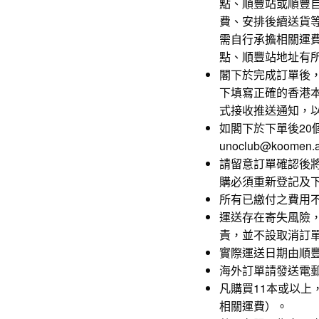
點、順豐站或順豐
費、安排後續送貨
需自行承擔相關運
點、順豐站地址有
閣下於完成訂單後
下填寫正確的香港
式接收推送通知，
如閣下於下單後2
unoclub@koomen
請留意訂單確認後
購必須重新登記及
所有已繳付之費用
運送存在寄失風險
責，並不設取消訂
實際運送日期由順
海外訂單請發送電郵至un
凡購買11本或以上，
相關運費）。