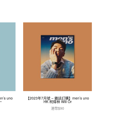
’s uno
【2023年7月號 – 雜誌訂購】men’s uno
一
HK 柯煒林 Will Or
港幣$
90