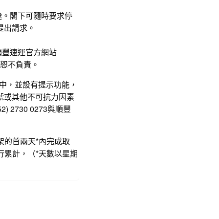
途。閣下可隨時要求停
a提出請求。
順豐速運官方網站
恕不負責。
手機中，並設有提示功能，
號或其他不可抗力因素
730 0273與順豐
架的首兩天*內完成取
行累計，（*天數以星期