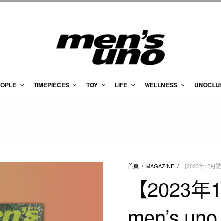
EOPLE
TIMEPIECES
TOY
LIFE
WELLNESS
UNOCLU
首頁
/
MAGAZINE
/
【2023年12月號 
【2023年
men’s un