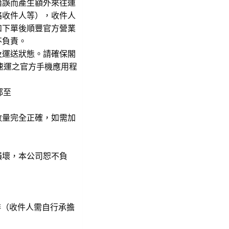
錯誤而產生額外來往運
絡收件人等），收件人
如下單後順豐官方營業
不負責。
及運送狀態。請確保閣
速運之官方手機應用程
郵至
數量完全正確，如需加
損壞，本公司恕不負
送安排（收件人需自行承擔