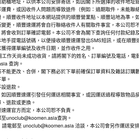
自助櫃地址，以供本公司安排寄送，如因閣下所選擇的收件地址
等運費，或因收件人問題而導致退件（例如：過期取件，未能聯
費。順豐收件地址以本網站提供的順豐營業點、順豐站地為準，
所變更，順豐速運將會自行聯絡收件人有關取件事宜，本公司恕
，將會收到訂單確認電郵。本公司不會為閣下查詢任何付款紀錄
本地手提電話號碼，以便接收順豐速運發出SMS短訊，或在順豐
以獲得運單編號及收件日期，並作收件之用。
0個工作天尚未成功收貨，請將閣下的姓名、訂單編號及電話，電
.asia 查詢。
將不能更改、合併，閣下務必於下單前確保訂單資料及雜誌訂購
下單。
不設退款。
，如因順豐速運引發任何運送相關事宜，或因運送過程導致物品
單、退款或更換。
豐速運官方而定，本公司恕不負責。
oclub@koomen.asia查詢。
請電郵至 unoclub@koomen.asia 洽談，本公司會另作運