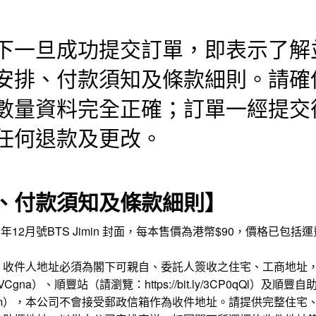
下一旦成功提交訂單，即表示了解
安排、付款須知及條款細則。請確
數量資料完全正確；訂單一經提交
任何退款及更改。
、付款須知及條款細則】
K 2023年12月號BTS Jimin 封面，每本售價為港幣$90，價格已
。收件人地址必須為閣下可親自、委託人簽收之住宅、工商地址
3CVCgna
）、順豐站（請瀏覽：
https://bit.ly/3CP0qQl
）及順豐自
m
），本公司不會接受郵政信箱作為收件地址。請提供完整住宅