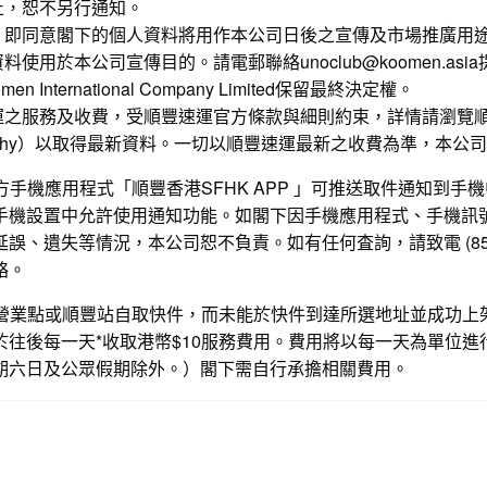
止，恕不另行通知。
，即同意閣下的個人資料將用作本公司日後之宣傳及市場推廣用
使用於本公司宣傳目的。請電郵聯絡unoclub@koomen.asi
 International Company Limited保留最終決定權。
運之服務及收費，受順豐速運官方條款與細則約束，詳情請瀏覽
ehy
）以取得最新資料。一切以順豐速運最新之收費為準，本公司
官方手機應用程式「順豐香港SFHK APP 」可推送取件通知到
手機設置中允許使用通知功能。如閣下因手機應用程式、手機訊
誤、遺失等情況，本公司恕不負責。如有任何査詢，請致電 (852) 2
絡。
順豐營業點或順豐站自取快件，而未能於快件到達所選地址並成功上
於往後每一天*收取港幣$10服務費用。費用將以每一天為單位進
期六日及公眾假期除外。）閣下需自行承擔相關費用。