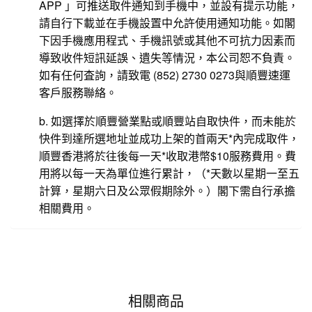
APP 」可推送取件通知到手機中，並設有提示功能，
請自行下載並在手機設置中允許使用通知功能。如閣
下因手機應用程式、手機訊號或其他不可抗力因素而
導致收件短訊延誤、遺失等情況，本公司恕不負責。
如有任何査詢，請致電 (852) 2730 0273與順豐速運
客戶服務聯絡。
b. 如選擇於順豐營業點或順豐站自取快件，而未能於
快件到達所選地址並成功上架的首兩天*內完成取件，
順豐香港將於往後每一天*收取港幣$10服務費用。費
用將以每一天為單位進行累計，（*天數以星期一至五
計算，星期六日及公眾假期除外。）閣下需自行承擔
相關費用。
相關商品