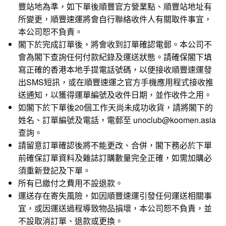
豐站地為準，如下單後順豐官方營業點、順豐站地址有
所變更，順豐速運將會自行聯絡收件人有關取件事宜，
本公司恕不負責。
閣下於完成訂單後，將會收到訂單確認電郵。本公司不
會為閣下查詢任何付款紀錄及運送狀態。請確保閣下填
寫正確的香港本地手提電話號碼，以便接收順豐速運發
出SMS短訊，或在順豐速運之官方手機應用程式接收推
送通知，以獲得運單編號及收件日期，並作收件之用。
如閣下於下單後20個工作天尚未成功收貨，請將閣下的
姓名、訂單編號及電話，電郵至 unoclub@koomen.asia
查詢。
請留意訂單確認後將不能更改、合併，閣下務必於下單
前確保訂單資料及雜誌訂購數量完全正確，如需加購必
須重新登記及下單。
所有已繳付之費用不設退款。
運送存在寄失風險，如因順豐速運引發任何運送相關事
宜，或因運送過程導致物品損壞，本公司恕不負責，並
不設取消訂單、退款或更換。