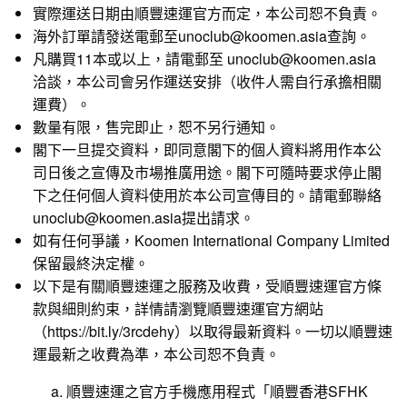
實際運送日期由順豐速運官方而定，本公司恕不負責。
海外訂單請發送電郵至unoclub@koomen.asia查詢。
凡購買11本或以上，請電郵至 unoclub@koomen.asia
洽談，本公司會另作運送安排（收件人需自行承擔相關
運費）。
數量有限，售完即止，恕不另行通知。
閣下一旦提交資料，即同意閣下的個人資料將用作本公
司日後之宣傳及市場推廣用途。閣下可隨時要求停止閣
下之任何個人資料使用於本公司宣傳目的。請電郵聯絡
unoclub@koomen.asia提出請求。
如有任何爭議，Koomen International Company Limited
保留最終決定權。
以下是有關順豐速運之服務及收費，受順豐速運官方條
款與細則約束，詳情請瀏覽順豐速運官方網站
（
https://bit.ly/3rcdehy
）以取得最新資料。一切以順豐速
運最新之收費為準，本公司恕不負責。
a. 順豐速運之官方手機應用程式「順豐香港SFHK