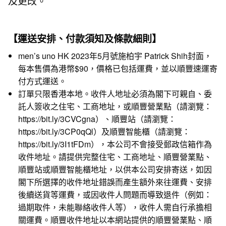
及更改。
【運送安排、付款須知及條款細則】
men’s uno HK 2023年5月號施柏宇 Patrick Shih封面，
每本售價為港幣$90，價格已包括運費，並以順豐速運寄
付方式運送。
訂單只限香港本地。收件人地址必須為閣下可親自、委
託人簽收之住宅、工商地址，或順豐營業點（請瀏覽：
https://bit.ly/3CVCgna
）、順豐站（請瀏覽：
https://bit.ly/3CP0qQl
）及順豐智能櫃（請瀏覽：
https://bit.ly/3I1tFDm
），本公司不會接受郵政信箱作為
收件地址。請提供完整住宅、工商地址、順豐營業點、
順豐站或順豐智能櫃地址，以供本公司安排寄送，如因
閣下所選擇的收件地址錯誤而產生額外來往運費、安排
後續送貨等運費，或因收件人問題而導致退件（例如：
過期取件，未能聯絡收件人等），收件人需自行承擔相
關運費。順豐收件地址以本網站提供的順豐營業點、順