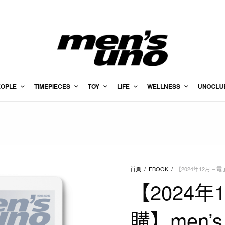
EOPLE
TIMEPIECES
TOY
LIFE
WELLNESS
UNOCLU
首頁
/
EBOOK
/
【2024年12月 – 電
【2024年
購】men’s 