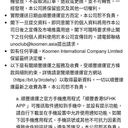
機發放，不設取消訂單、退款或更換，並不可轉售，一
經發現，本公司將保留追究及其他一切權利。
實際運送日期由順豐速運官方而定，本公司恕不負責。
閣下一旦提交資料，即同意閣下的個人資料將用作本公
司日後之宣傳及市場推廣用途。閣下可隨時要求停止閣
下之任何個人資料使用於本公司宣傳目的。請電郵聯絡
unoclub@koomen.asia提出請求。
如有任何爭議，Koomen International Company Limited
保留最終決定權。
以下是有關順豐速運之服務及收費，受順豐速運官方條
款與細則約束，詳情請瀏覽順豐速運官方網站
（
https://bit.ly/3rcdehy
）以取得最新資料。一切以順豐速
運最新之收費為準，本公司恕不負責。
a. 順豐速運之官方手機應用程式「順豐香港SFHK
APP 」可推送取件通知到手機中，並設有提示功能，
請自行下載並在手機設置中允許使用通知功能。如閣
下因手機應用程式、手機訊號或其他不可抗力因素而
導致收件短訊延誤、遺失等情況，本公司恕不負責。