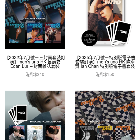
【2022年7月號－三封面套裝訂
【2025年7月號－特別版電子書
購】men’s uno HK 呂爵安
套裝訂購】men’s uno HK 陳卓
Edan Lui 三封面雜誌套裝
賢 Ian Chan 特別版電子書套裝
港幣$
240
港幣$
150
加入購物車
加入購物車