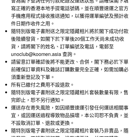
會為閣下查詢任何付款紀錄及運送狀態。請確保閣下填
寫正確的香港本地手提電話號碼，並在順豐速運之官方
手機應用程式接收推送通知，以獲得運單編號及預計收
件日期作收件之用。
隨特別版電子書附送之限定隱藏相片
將於
閣下
成功付款
後
陸續發貨，如閣下於下單後20個工作天尚未成功收
貨，請將閣下的姓名、訂單編號及電話，電郵至
unoclub@koomen.asia 查詢。
請留意訂單確認後將不能更改、合併，閣下務必於下單
前確保訂單資料及雜誌訂購數量完全正確，如需加購必
須重新登記及下單。
所有已繳付之費用不設退款。
隨特別版電子書附送之限定隱藏相片套裝
數量有限，售
完即止，恕不另行通知。
運送存在寄失風險，如因順豐速運引發任何運送相關事
宜，或因運送過程導致物品損壞，本公司恕不負責，並
不設取消訂單、退款或更換。
隨特別版電子書
附送之限定隱藏相片
套裝
乃非賣品，隨