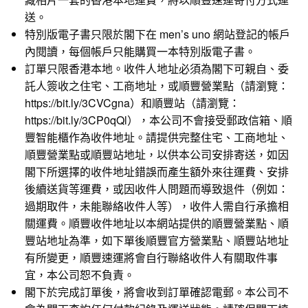
送。
特別版電子書只限於閣下在 men’s uno 網站
登記的帳戶
內閱讀，每個帳戶只能購買一本特別版電子書。
訂單只限香港本地。收件人地址必須為閣下可親自、委
託人簽收之住宅、工商地址，或順豐營業點（請瀏覽：
https://bit.ly/3CVCgna
）和順豐站（請瀏覽：
https://bit.ly/3CP0qQl
），本公司不會接受郵政信箱、順
豐智能櫃作為收件地址。請提供完整住宅、工商地址、
順豐營業點或順豐站地址，以供本公司安排寄送，如因
閣下所選擇的收件地址錯誤而產生額外來往運費、安排
後續送貨等運費，或因收件人問題而導致退件（例如：
過期取件，未能聯絡收件人等），收件人需自行承擔相
關運費。順豐收件地址以本網站提供的順豐營業點、順
豐站地址為準，如下單後順豐官方營業點、順豐站地址
有所變更，順豐速運將會自行聯絡收件人有關取件事
宜，本公司恕不負責。
閣下於完成訂單後，將會收到訂單確認電郵。本公司不