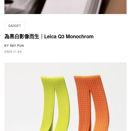
GADGET
為黑白影像而生｜Leica Q3 Monochrom
BY
RAY PUN
2025-11-24