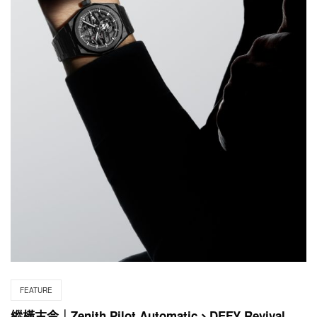
FEATURE
縱橫古今｜Zenith Pilot Automatic、DEFY Revival