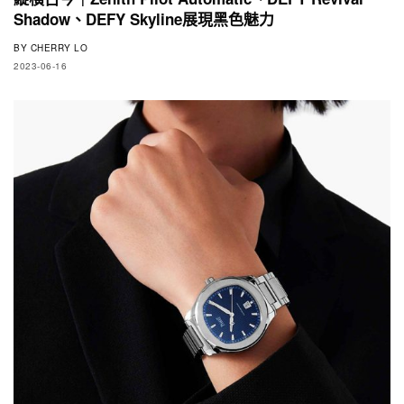
Shadow、DEFY Skyline展現黑色魅力
BY
CHERRY LO
2023-06-16