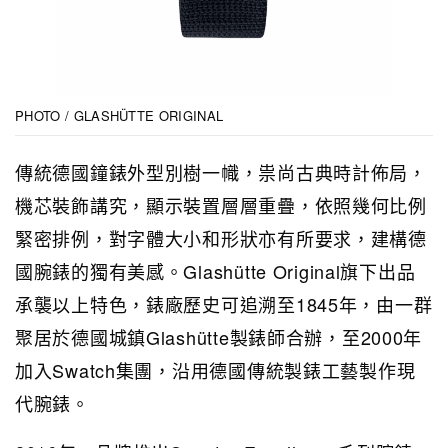
PHOTO / GLASHÜTTE ORIGINAL
傳統德國鐘錶外型別樹一幟，祟尚古典時計佈局，
機芯裝飾講究，顯示裝置層層重疊，依照幾何比例
緊密排例，對字體大小和形狀亦有所要求，建構德
國腕錶的獨有美感。Glashütte Original旗下出品
承襲以上特色，錶廠歷史可追溯至1845年，由一群
聚居於德國城鎮Glashütte製錶師合辦，至2000年
加入Swatch集團，沿用德國傳統製錶工藝製作現
代腕錶。