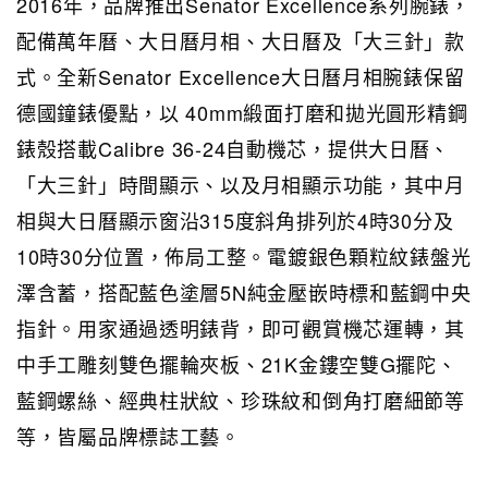
2016年，品牌推出Senator Excellence系列腕錶，
配備萬年曆、大日曆月相、大日曆及「大三針」款
式。全新Senator Excellence大日曆月相腕錶保留
德國鐘錶優點，以 40mm緞面打磨和拋光圓形精鋼
錶殼搭載Calibre 36-24自動機芯，提供大日曆、
「大三針」時間顯示、以及月相顯示功能，其中月
相與大日曆顯示窗沿315度斜角排列於4時30分及
10時30分位置，佈局工整。電鍍銀色顆粒紋錶盤光
澤含蓄，搭配藍色塗層5N純金壓嵌時標和藍鋼中央
指針。用家通過透明錶背，即可觀賞機芯運轉，其
中手工雕刻雙色擺輪夾板、21K金鏤空雙G擺陀、
藍鋼螺絲、經典柱狀紋、珍珠紋和倒角打磨細節等
等，皆屬品牌標誌工藝。