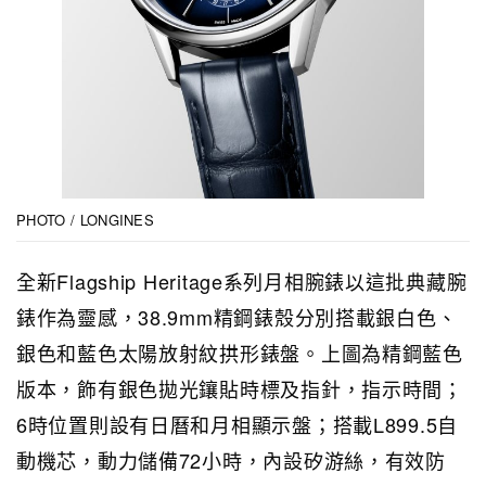
PHOTO / LONGINES
全新Flagship Heritage系列月相腕錶以這批典藏腕
錶作為靈感，38.9mm精鋼錶殼分別搭載銀白色、
銀色和藍色太陽放射紋拱形錶盤。上圖為精鋼藍色
版本，飾有銀色拋光鑲貼時標及指針，指示時間；
6時位置則設有日曆和月相顯示盤；搭載L899.5自
動機芯，動力儲備72小時，內設矽游絲，有效防