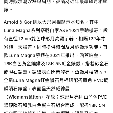
同時顯示潮汐漲退周期，被喻為近年最準確月相腕
錶。
Arnold & Son則以大形月相顯示器知名，其中
Luna Magna系列搭載自家A&S1021手動機芯，設
有直徑12mm雙色球形月亮顯示器，相隔122年才
累積一天誤差，同時提供時間及月齡顯示功能。首
款Luna Magna腕錶在2021年推出，涵蓋鉑金、
18K白色黃金鑲鑽及18K 5N紅金錶殼，搭載砂金石
或隕石錶盤，錶盤表面閃閃發亮，凸顯月相裝置。
全新Luna Magna紅金隕石月相錶配搭藍色 PVD鍍
鏌隕石錶盤，表面呈天然威德曼
（Widmanstätten）花紋；球形月亮則由藍色PVD
鍍鏌隕石和乳白色蛋白石組合而成，配搭18K 5N