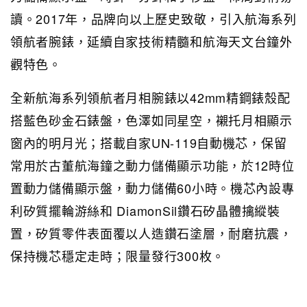
讀。2017年，品牌向以上歷史致敬，引入航海系列
領航者腕錶，延續自家技術精髓和航海天文台鐘外
觀特色。
全新航海系列領航者月相腕錶以42mm精鋼錶殼配
搭藍色砂金石錶盤，色澤如同星空，襯托月相顯示
窗內的明月光；搭載自家UN-119自動機芯，保留
常用於古董航海鐘之動力儲備顯示功能，於12時位
置動力儲備顯示盤，動力儲備60小時。機芯內設專
利矽質擺輪游絲和 DiamonSil鑽石矽晶體擒縱裝
置，矽質零件表面覆以人造鑽石塗層，耐磨抗震，
保持機芯穩定走時；限量發行300枚。