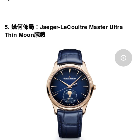
5. 幾何佈局：Jaeger-LeCoultre Master Ultra
Thin Moon腕錶