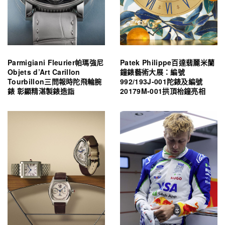
Parmigiani Fleurier帕瑪強尼
Patek Philippe百達翡麗米蘭
Objets d’Art Carillon
鐘錶藝術大展：編號
Tourbillon三問報時陀飛輪腕
992/193J-001陀錶及編號
錶 彰顯精湛製錶造詣
20179M-001拱頂枱鐘亮相