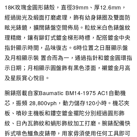
18K玫瑰金圓形錶殼，直徑39mm、厚12.6mm，
經過拋光及緞面打磨處理，飾有幼身錶圈及雙面防
眩光錶鏡，擴闊錶盤空間佈局。粒紋米白色錶盤紋
理精緻，鑲有鉚釘式鍍金梯形時標，配搭鍍金中央
指針顯示時間，品味復古。6時位置之日曆顯示盤
及月相顯示裝 置合而為一，通過指針和鍍金圓環指
示日期；月相顯示圓盤飾有黑色漆面，襯鍍金月高
及星辰賞心悅目。
腕錶搭載自家Baumatic BM14-1975 AC1自動機
芯，振頻 28,800vph，動力儲存120小時。機芯夾
板、噴砂主機板和鏤空鍍金擺陀分別經過圓形飾
紋、日內瓦飾紋和蝸形飾紋加工打磨。腕錶配備快
拆式啡色鱷魚皮錶帶，用家毋須使用任何工具即可