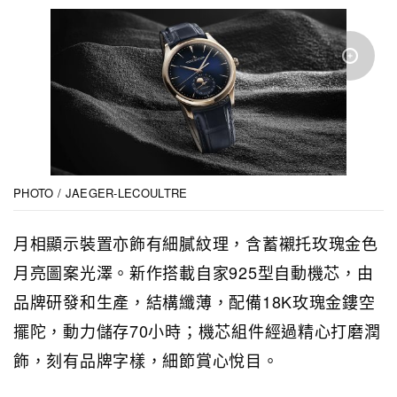
PHOTO / JAEGER-LECOULTRE
月相顯示裝置亦飾有細膩紋理，含蓄襯托玫瑰金色
月亮圖案光澤。新作搭載自家925型自動機芯，由
品牌研發和生產，結構纖薄，配備18K玫瑰金鏤空
擺陀，動力儲存70小時；機芯組件經過精心打磨潤
飾，刻有品牌字樣，細節賞心悅目。