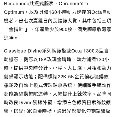
Résonance共振式腕表、Chronomètre
Optimum，以及具備160小時動力儲存的Octa自動
機芯，曾七次贏獲日內瓦鐘錶大賞，其中包括三項
「金指針 」，年產量少於900枚，備受腕錶收藏家
追捧。
Classique Divine系列腕錶搭載Octa 1300.3型自
動機芯，機芯以18K玫瑰金鑄造，動力儲備120小
時，提供中央時分針、小秒、大日曆、月相和動力
儲備顯示功能；配備標誌22K 5N金質偏心璣鏤紋
擺鉈及自動上鎖式滾珠軸承系統，使細微手腕動作
都能為驅動擺陀運轉，大幅提升上鍊效率。品牌同
時改良Divine腕錶外觀，增添白色銀質扭索飾紋錶
盤，搭配18K白金時標，通過光影變化勾劃錶盤紋