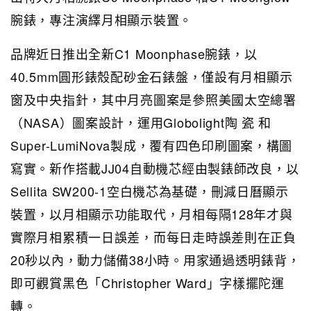
腕錶，專注演繹月相顯示裝置。
品牌近日推出全新C1 Moonphase腕錶，以
40.5mm圓形錶殼配砂金石錶盤，僅設有月相顯示
窗及中央指針，其中月亮圖案是參照美國太空總署
（NASA）圖案設計，運用Globolight陶 瓷 和
Super-LumiNova製成，覆有四色印刷圖案，構圖
寫實。新作搭載JJ04自動機芯經由製錶師改良，以
Sellita SW200-1空白機芯為基礎，刪減日曆顯示
裝置，以月相顯示功能取代，月相每隔128年才與
實際月相累積一日誤差，而每日走時誤差則在正負
20秒以內，動力儲備38小時。用家通過透明錶背，
即可觀賞黑色「Christopher Ward」字樣擺陀運
轉。