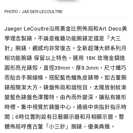
PHOTO / JAEGER-LECOULTRE
Jaeger LeCoultre沿用黃金比例佈局和Art Deco美
學理念製錶，不論是複雜功能腕錶定還是「大三
針」腕錶，觀感均非常復古。全新超薄大師系列月
相功能腕錶 保留以上特色，選用 18K 玫瑰金鑄造
圓形亮光錶殼，直徑39mm、厚9.3mm，尺寸纖巧
而貼合手腕線條，搭配藍色鱷魚皮錶帶，如古董腕
錶般簡潔大方。錶盤佈局和諧悅目，太陽放射紋漸
變藍色錶盤色澤獨特，由內而外變深，鑲貼有錐形
時標，集中視覺於錶盤中心，通過中央指針指示時
間；6時位置則設有日曆顯示器和月相顯示窗，整
體佈局呼應古董「小三針」腕錶，優美典雅。