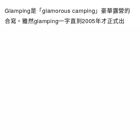
Glamping是「glamorous camping」豪華露營的
合寫。雖然glamping一字直到2005年才正式出
現，但這個概念其實早起源於16世紀的蘇格蘭。直
到19世紀時，不少歐洲貴族亦開始喜歡在森林及草
原狩獵時，佈置精美的帳篷作住宿及娛樂用途，形
成glamping的雛形。
2. 哪裡能嘗試glamping？